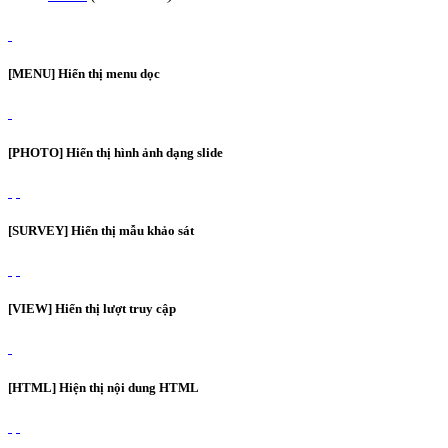
[MENU] Hiển thị menu dọc
[PHOTO] Hiển thị hình ảnh dạng slide
[SURVEY] Hiển thị mẫu khảo sát
[VIEW] Hiển thị lượt truy cập
[HTML] Hiện thị nội dung HTML