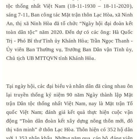
tộc thống nhất Việt Nam (18-11-1930 – 18-11-2020),
sáng 7-11, Ban công tác Mặt trận thôn Lạc Hòa, xã Ninh
An, thị xã Ninh Hòa đã tổ chức “Ngày hội đại đoàn kết
toàn dân tộc” năm 2020. Đến dự có các ông: Hà Quốc
Trị - Phó Bí thư Tỉnh ủy Khánh Hòa; Trần Ngọc Thanh -
Ủy viên Ban Thường vụ, Trưởng Ban Dân vận Tỉnh ủy,
Chủ tịch UB MTTQVN tỉnh Khánh Hòa.
Tại ngày hội, các đại biểu và nhân dân đã cùng nhau ôn
lại truyền thống kỷ niệm 90 năm Ngày thành lập Mặt
trận Dân tộc thống nhất Việt Nam, nay là Mặt trận Tổ
quốc Việt Nam; đánh giá kết quả thực hiện cuộc vận
động “Toàn dân đoàn kết xây dựng nông thôn mới, đô
thị văn minh” ở thôn Lạc Hòa. Thôn hiện có 352 hộ dân
với 1.353 nhân khẩu. Những năm qua, cán bộ, đảng viên