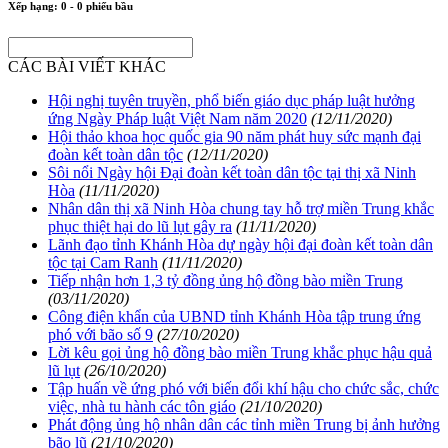
Xếp hạng:
0
-
0
phiếu bầu
CÁC BÀI VIẾT KHÁC
Hội nghị tuyên truyền, phổ biến giáo dục pháp luật hưởng
ứng Ngày Pháp luật Việt Nam năm 2020
(12/11/2020)
Hội thảo khoa học quốc gia 90 năm phát huy sức mạnh đại
đoàn kết toàn dân tộc
(12/11/2020)
Sôi nổi Ngày hội Đại đoàn kết toàn dân tộc tại thị xã Ninh
Hòa
(11/11/2020)
Nhân dân thị xã Ninh Hòa chung tay hỗ trợ miền Trung khắc
phục thiệt hại do lũ lụt gây ra
(11/11/2020)
Lãnh đạo tỉnh Khánh Hòa dự ngày hội đại đoàn kết toàn dân
tộc tại Cam Ranh
(11/11/2020)
Tiếp nhận hơn 1,3 tỷ đồng ủng hộ đồng bào miền Trung
(03/11/2020)
Công điện khẩn của UBND tỉnh Khánh Hòa tập trung ứng
phó với bão số 9
(27/10/2020)
Lời kêu gọi ủng hộ đồng bào miền Trung khắc phục hậu quả
lũ lụt
(26/10/2020)
Tập huấn về ứng phó với biến đổi khí hậu cho chức sắc, chức
việc, nhà tu hành các tôn giáo
(21/10/2020)
Phát động ủng hộ nhân dân các tỉnh miền Trung bị ảnh hưởng
bão lũ
(21/10/2020)