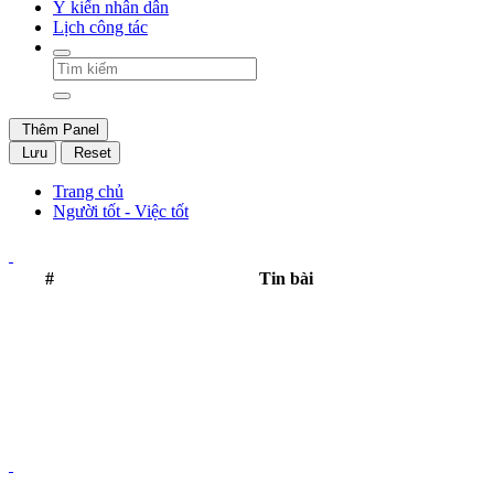
Ý kiến nhân dân
Lịch công tác
Thêm Panel
Lưu
Reset
Trang chủ
Người tốt - Việc tốt
#
Tin bài