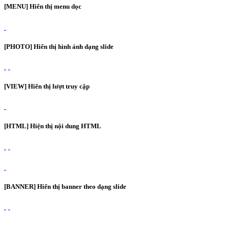
[MENU] Hiển thị menu dọc
[PHOTO] Hiển thị hình ảnh dạng slide
[VIEW] Hiển thị lượt truy cập
[HTML] Hiện thị nội dung HTML
[BANNER] Hiển thị banner theo dạng slide