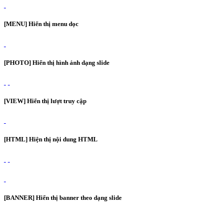
[MENU] Hiển thị menu dọc
[PHOTO] Hiển thị hình ảnh dạng slide
[VIEW] Hiển thị lượt truy cập
[HTML] Hiện thị nội dung HTML
[BANNER] Hiển thị banner theo dạng slide