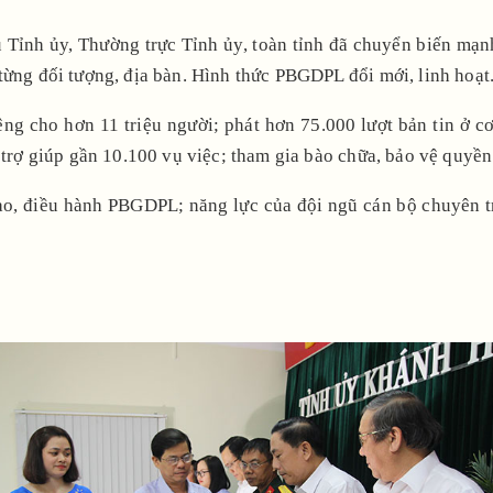
vụ Tỉnh ủy, Thường trực Tỉnh ủy, toàn tỉnh đã chuyển biến m
từng đối tượng, địa bàn. Hình thức PBGDPL đổi mới, linh hoạt
g cho hơn 11 triệu người; phát hơn 75.000 lượt bản tin ở cơ 
trợ giúp gần 10.100 vụ việc; tham gia bào chữa, bảo vệ quyền l
đạo, điều hành PBGDPL; năng lực của đội ngũ cán bộ chuyên