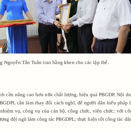
g Nguyễn Tấn Tuân trao bằng khen cho các tập thể.
ành cần nâng cao hơn nữa chất lượng, hiệu quả PBGDP. Nội du
 PBGDPL cần làm thay đổi cách nghĩ, để người dân hiểu pháp l
hiệm vụ, công vụ của cán bộ, công chức, viên chức; với công
lượng đội ngũ làm công tác PBGDPL; thực hiện tốt công tác dâ