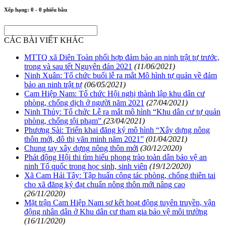
Xếp hạng:
0
-
0
phiếu bầu
CÁC BÀI VIẾT KHÁC
MTTQ xã Diên Toàn phối hợp đảm bảo an ninh trật tự trước,
trong và sau tết Nguyên đán 2021
(11/06/2021)
Ninh Xuân: Tổ chức buổi lễ ra mắt Mô hình tự quản về đảm
bảo an ninh trật tự
(06/05/2021)
Cam Hiệp Nam: Tổ chức Hội nghị thành lập khu dân cư
phòng, chống dịch ở người năm 2021
(27/04/2021)
Ninh Thủy: Tổ chức Lễ ra mắt mô hình “Khu dân cư tự quản
phòng, chống tội phạm”
(23/04/2021)
Phương Sài: Triển khai đăng ký mô hình “Xây dựng nông
thôn mới, đô thị văn minh năm 2021”
(01/04/2021)
Chung tay xây dựng nông thôn mới
(30/12/2020)
Phát động Hội thi tìm hiểu phong trào toàn dân bảo vệ an
ninh Tổ quốc trong học sinh, sinh viên
(19/12/2020)
Xã Cam Hải Tây: Tập huấn công tác phòng, chống thiên tai
cho xã đăng ký đạt chuẩn nông thôn mới nâng cao
(26/11/2020)
Mặt trận Cam Hiệp Nam sơ kết hoạt động tuyên truyền, vận
động nhân dân ở Khu dân cư tham gia bảo vệ môi trường
(16/11/2020)