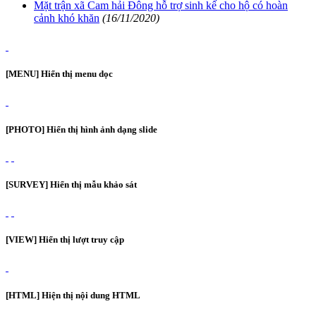
Mặt trận xã Cam hải Đông hỗ trợ sinh kế cho hộ có hoàn
cảnh khó khăn
(16/11/2020)
[MENU] Hiển thị menu dọc
[PHOTO] Hiển thị hình ảnh dạng slide
[SURVEY] Hiển thị mẫu khảo sát
[VIEW] Hiển thị lượt truy cập
[HTML] Hiện thị nội dung HTML