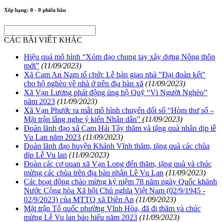
Xếp hạng:
0
-
0
phiếu bầu
CÁC BÀI VIẾT KHÁC
Hiệu quả mô hình “Xóm đạo chung tay xây dựng Nông thôn
mới”
(11/09/2023)
Xã Cam An Nam tổ chức Lễ bàn giao nhà "Đại đoàn kết"
cho hộ nghèo về nhà ở trên địa bàn xã
(11/09/2023)
Xã Vạn Lương phát động ủng hộ Quỹ “Vì Người Nghèo”
năm 2023
(11/09/2023)
Xã Vạn Phước ra mắt mô hình chuyển đổi số “Hòm thư số –
Mặt trận lắng nghe ý kiến Nhân dân”
(11/09/2023)
Đoàn lãnh đạo xã Cam Hải Tây thăm và tặng quà nhân dịp lễ
Vu Lan năm 2023
(11/09/2023)
Đoàn lãnh đạo huyện Khánh Vĩnh thăm, tặng quà các chùa
dịp Lễ Vu lan
(11/09/2023)
Đoàn các cơ quan xã Vạn Long đến thăm, tặng quà và chúc
mừng các chùa trên địa bàn nhân Lễ Vu Lan
(11/09/2023)
Các hoạt động chào mừng kỷ niệm 78 năm ngày Quốc khánh
Nước Cộng hòa Xã hội Chủ nghĩa Việt Nam (02/9/1945 -
02/9/2023) của MTTQ xã Diên An
(11/09/2023)
Mặt trận Tổ quốc phường Vĩnh Hòa, đã đi thăm và chúc
mừng Lễ Vu lan báo hiếu năm 2023
(11/09/2023)