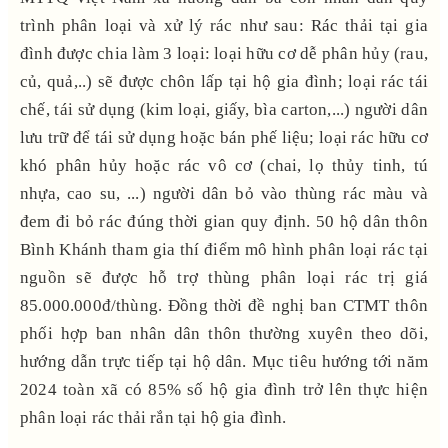
trình phân loại và xử lý rác như sau: Rác thải tại gia
đình được chia làm 3 loại: loại hữu cơ dễ phân hủy (rau,
củ, quả,..) sẽ được chôn lấp tại hộ gia đình; loại rác tái
chế, tái sử dụng (kim loại, giấy, bìa carton,...) người dân
lưu trữ để tái sử dụng hoặc bán phế liệu; loại rác hữu cơ
khó phân hủy hoặc rác vô cơ (chai, lọ thủy tinh, tú
nhựa, cao su, ...) người dân bỏ vào thùng rác màu và
đem đi bỏ rác đúng thời gian quy định. 50 hộ dân thôn
Bình Khánh tham gia thí điểm mô hình phân loại rác tại
nguồn sẽ được hỗ trợ thùng phân loại rác trị giá
85.000.000đ/thùng. Đồng thời đề nghị ban CTMT thôn
phối hợp ban nhân dân thôn thường xuyên theo dõi,
hướng dẫn trực tiếp tại hộ dân. Mục tiêu hướng tới năm
2024 toàn xã có 85% số hộ gia đình trở lên thực hiện
phân loại rác thải rắn tại hộ gia đình.