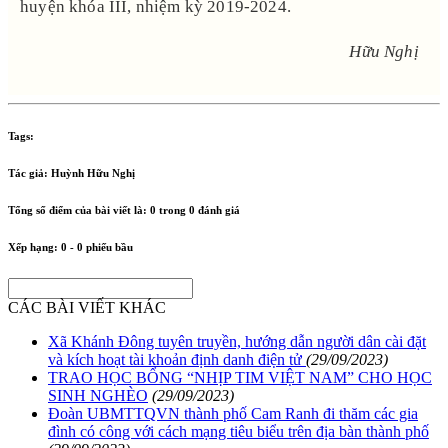
huyện khóa III, nhiệm kỳ 2019-2024.
Hữu Nghị
Tags:
Tác giả:
Huỳnh Hữu Nghị
Tổng số điểm của bài viết là:
0
trong
0
đánh giá
Xếp hạng:
0
-
0
phiếu bầu
CÁC BÀI VIẾT KHÁC
Xã Khánh Đông tuyên truyền, hướng dẫn người dân cài đặt
và kích hoạt tài khoản định danh điện tử
(29/09/2023)
TRAO HỌC BỔNG “NHỊP TIM VIỆT NAM” CHO HỌC
SINH NGHÈO
(29/09/2023)
Đoàn UBMTTQVN thành phố Cam Ranh đi thăm các gia
đình có công với cách mạng tiêu biểu trên địa bàn thành phố