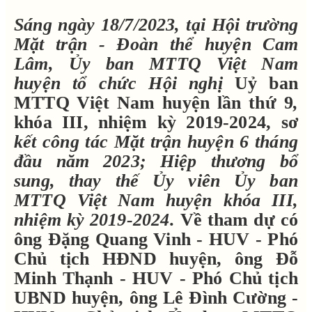
Sáng
ngày 18/7/20
2
3, tại Hội trường
Mặt trận
-
Đoàn thể huyện Cam
Lâm, Ủy ban MTTQ Việt Nam
huyện tổ chức
H
ội nghị
Uỷ ban
MTTQ Việt Nam huyện lần thứ 9
,
khóa III, nhiệm kỳ 2019-2024, sơ
kết công tác Mặt trận huyện 6 tháng
đầu năm 20
2
3; Hiệp thương bổ
sung, thay thế Ủy viên Ủy ban
MTTQ Việt Nam huyện khóa II
I
,
nhiệm kỳ 2019-2024
.
Về tham dự có
ông Đặng Quang Vinh - HUV - Phó
Chủ tịch HĐND huyện, ông Đỗ
Minh Thạnh - HUV - Phó Chủ tịch
UBND huyện, ông Lê Đình Cường -