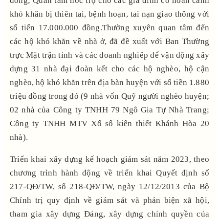
đồng; Quan tâm hôc trợ cho các gia đình có hoàn cảnh
khó khăn bị thiên tai, bệnh hoạn, tai nạn giao thông với
số tiến 17.000.000 đồng.Thường xuyên quan tâm đến
các hộ khó khăn về nhà ở, đã đề xuất với Ban Thường
trực Mặt trận tỉnh và các doanh nghiêp để vận động xây
dựng 31 nhà đại đoàn kết cho các hộ nghèo, hộ cận
nghèo, hộ khó khăn trên địa bàn huyện với số tiền 1.880
triệu đồng trong đó (9 nhà vốn Quỹ người nghèo huyện;
02 nhà của Công ty TNHH 79 Ngô Gia Tự Nhà Trang;
Công ty TNHH MTV Xổ số kiến thiết Khánh Hòa 20
nhà).
Triển khai xây dựng kế hoạch giám sát năm 2023, theo
chương trình hành động về triển khai Quyết định số
217-QĐ/TW, số 218-QĐ/TW, ngày 12/12/2013 của Bộ
Chính trị quy định về giám sát và phản biện xã hội,
tham gia xây dựng Đảng, xây dựng chính quyền của