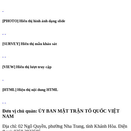
[PHOTO] Hiển thị hình ảnh dạng slide
[SURVEY] Hiển thị mẫu khảo sát
[VIEW] Hiển thị lượt truy cập
[HTML] Hiện thị nội dung HTML
Đơn vị chủ quản: ỦY BAN MẶT TRẬN TỔ QUỐC VIỆT
NAM
Địa chỉ: 02 Ngô Quyền, phường Nha Trang, tỉnh Khánh Hòa. Điện