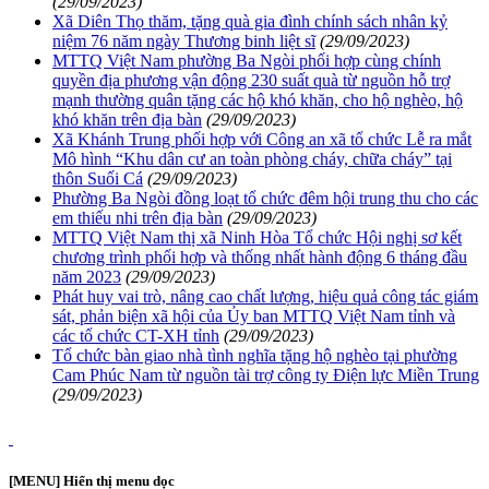
(29/09/2023)
Xã Diên Thọ thăm, tặng quà gia đình chính sách nhân kỷ
niệm 76 năm ngày Thương binh liệt sĩ
(29/09/2023)
MTTQ Việt Nam phường Ba Ngòi phối hợp cùng chính
quyền địa phương vận động 230 suất quà từ nguồn hỗ trợ
mạnh thường quân tặng các hộ khó khăn, cho hộ nghèo, hộ
khó khăn trên địa bàn
(29/09/2023)
Xã Khánh Trung phối hợp với Công an xã tổ chức Lễ ra mắt
Mô hình “Khu dân cư an toàn phòng cháy, chữa cháy” tại
thôn Suối Cá
(29/09/2023)
Phường Ba Ngòi đồng loạt tổ chức đêm hội trung thu cho các
em thiếu nhi trên địa bàn
(29/09/2023)
MTTQ Việt Nam thị xã Ninh Hòa Tổ chức Hội nghị sơ kết
chương trình phối hợp và thống nhất hành động 6 tháng đầu
năm 2023
(29/09/2023)
Phát huy vai trò, nâng cao chất lượng, hiệu quả công tác giám
sát, phản biện xã hội của Ủy ban MTTQ Việt Nam tỉnh và
các tổ chức CT-XH tỉnh
(29/09/2023)
Tổ chức bàn giao nhà tình nghĩa tặng hộ nghèo tại phường
Cam Phúc Nam từ nguồn tài trợ công ty Điện lực Miền Trung
(29/09/2023)
[MENU] Hiển thị menu dọc