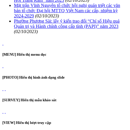
Hội Trăng Rằm” năm 2023
(02/10/2023)
Mặt trận Vĩnh Nguyên tổ chức hội nghị quán triệt các văn
bản tổ chức Đại hội MTTQ Việt Nam các cấp, nhiệm kỳ
2024-2029
(02/10/2023)
Phường Phương Sài: lấy ý kiến trao đổi “Chỉ số Hiệu quả
Quản trị và Hành chính công cấp tỉnh (PAPI)” năm 2023
(02/10/2023)
[MENU] Hiển thị menu dọc
[PHOTO] Hiển thị hình ảnh dạng slide
[SURVEY] Hiển thị mẫu khảo sát
[VIEW] Hiển thị lượt truy cập