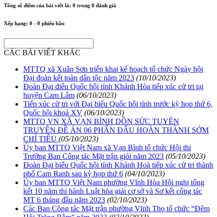
Tổng số điểm của bài viết là:
0
trong
0
đánh giá
Xếp hạng:
0
-
0
phiếu bầu
CÁC BÀI VIẾT KHÁC
MTTQ xã Xuân Sơn triển khai kế hoạch tổ chức Ngày hội
Đại đoàn kết toàn dân tộc năm 2023
(10/10/2023)
Đoàn Đại điểu Quốc hội tỉnh Khánh Hòa tiếp xúc cử tri tại
huyện Cam Lâm
(06/10/2023)
Tiếp xúc cử tri với Đại biểu Quốc hội tỉnh trước kỳ họp thứ 6,
Quốc hội khoá XV
(06/10/2023)
MTTQ VN XÃ VẠN BÌNH DỒN SỨC TUYÊN
TRUYÊN ĐỀ ÁN 06 PHẤN ĐẤU HOÀN THÀNH SỚM
CHỈ TIÊU
(05/10/2023)
Ủy ban MTTQ Việt Nam xã Vạn Bình tổ chức Hội thi
Trưởng Ban Công tác Mặt trận giỏi năm 2023
(05/10/2023)
Đoàn Đại biểu Quốc hội tỉnh Khánh Hoà tiếp xúc cử tri thành
phố Cam Ranh sau kỳ họp thứ 6
(04/10/2023)
Ủy ban MTTQ Việt Nam phường Vĩnh Hòa Hội nghị tổng
kết 10 năm thi hành Luật hòa giải cơ sở và Sơ kết công tác
MT 6 tháng đầu năm 2023
(02/10/2023)
Các Ban Công tác Mặt trận phường Vĩnh Thọ tổ chức “Đêm