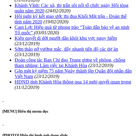
Khánh Vĩnh: Các xã, thị trấn sôi nổi tổ chức ngày Hội tòng
quân năm 2020
(24/02/2020)
Hội nghị ký kết giao ước thi đua Khối Mặt trận - Đoàn thể
tỉnh năm 2020
(19/02/2020)
Cam Lợi: Hiệu quả từ phong trào “Toàn dân bảo vệ an ninh
Tổ quốc”
(03/01/2020)
Kiên quyết di dời người dân khỏi khu vực nguy hiểm
(23/12/2019)
Sớm tháo gỡ vướng mắc, đẩy nhanh tiến độ các dự án
(23/12/2019)
Đoàn công tác Ban Chỉ đạo Trung ương về phòng, chống
tham nhũng: Làm việc tại Khánh Hòa
(23/12/2019)
Gặp mặt kỷ niệm 75 năm Ngày thành lập Quân đội nhân dân
Việt Nam
(23/12/2019)
HĐND tỉnh Khánh Hòa thông qua 14 nghị quyết quan trọng
(11/12/2019)
[MENU] Hiển thị menu dọc
[PHOTO] Hiển thị hình ảnh dạng slide