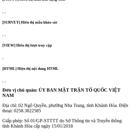
[SURVEY] Hiển thị mẫu khảo sát
[VIEW] Hiển thị lượt truy cập
[HTML] Hiện thị nội dung HTML
Đơn vị chủ quản: ỦY BAN MẶT TRẬN TỔ QUỐC VIỆT
NAM
Địa chỉ: 02 Ngô Quyền, phường Nha Trang, tỉnh Khánh Hòa. Điện
thoại: 0258.3822585
Giấp phép: Số 01/GP-STTTT do Sở Thông tin và Truyền thông
tỉnh Khánh Hòa cấp ngày 15/01/2018