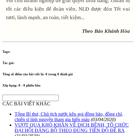
với chủ doanh nghiệp để giải quyết thỏa đáng; chuẩn bị
tốt các điều kiện để đoàn viên, NLĐ được đón Tết vui
tươi, lành mạnh, an toàn, tiết kiệm...
Theo Báo Khánh Hòa
Tags:
Tác giả:
Tổng số điểm của bài viết là:
0
trong
0
đánh giá
Xếp hạng:
0
-
0
phiếu bầu
CÁC BÀI VIẾT KHÁC
Tổng Bí thư, Chủ tịch nước kêu gọi đồng bào, đồng chí,
chiến sĩ tình nguyện tham gia hiến máu
(03/04/2020)
VƯỢT QUA KHÓ KHĂN VỀ DỊCH BỆNH, TỔ CHỨC
ĐẠI HỘI ĐẢNG BỘ THEO ĐÚNG TIẾN ĐỘ ĐỀ RA
(31/03/2020)