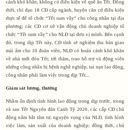
cảnh khó khăn, không có điều kiện về quê ăn Tết. Đồng
thời, chỉ đạo 18 CĐ cấp ngành, huyện căn cứ điều kiện
thực tế để tổ chức “Tết sum vầy” cho công nhân tại địa
phương; các CĐ cơ sở vận động chủ doanh nghiệp tổ
chức “Tết sum vầy” cho NLĐ tại đơn vị mình. Bên cạnh
đó, trong dịp Tết này, CĐ tỉnh sẽ nghiệm thu bàn giao
mái ấm cho 10 đoàn viên, NLĐ có hoàn cảnh khó khăn
về nhà mới đón Tết; tới thăm, trao hỗ trợ và động viên
những công nhân bị bệnh nghề nghiệp, tai nạn lao động,
công nhân phải làm việc trong dịp Tết...
Giám sát lương, thưởng
Nhằm ổn định tình hình lao động trong dịp trước, trong
và sau Tết Nguyên đán Canh Tý 2020, các cấp CĐ chủ
động nắm bắt tâm tư, nguyện vọng của NLĐ, tình hình
việc làm, sản xuất của doanh nghiệp; đồng thời, chủ