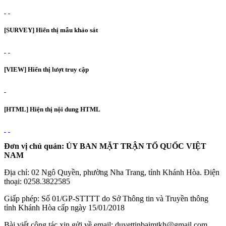
[SURVEY] Hiển thị mẫu khảo sát
[VIEW] Hiển thị lượt truy cập
[HTML] Hiện thị nội dung HTML
Đơn vị chủ quản: ỦY BAN MẶT TRẬN TỔ QUỐC VIỆT
NAM
Địa chỉ: 02 Ngô Quyền, phường Nha Trang, tỉnh Khánh Hòa. Điện
thoại: 0258.3822585
Giấp phép: Số 01/GP-STTTT do Sở Thông tin và Truyền thông
tỉnh Khánh Hòa cấp ngày 15/01/2018
Bài viết cộng tác xin gửi về email: duyettinbaimtkh@gmail.com