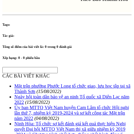
Tags:
Tác giả:
Tổng số điểm của bài viết là:
0
trong
0
đánh giá
Xếp hạng:
0
-
0
phiếu bầu
CÁC BÀI VIẾT KHÁC
Mặt trận phường Phước Long tổ chức giao, lưu học tập tại xã
Thành Sơn
(15/08/2022)
Ngày hội toàn dân bảo vệ an ninh Tổ quốc xã Diên Lạc năm
2022
(15/08/2022)
Ủy ban MTTQ Việt Nam huyện Cam Lâm tổ chức Hội nghị
lần thứ 7, nhiệm kỳ 2019-2024 và sơ kết công tác Mặt trận
năm 2022
(04/08/2022)
Ninh Hòa: Tổ chức sơ kết đánh giá kết quả thực hiện Nghị
quyết Đại hội MTTQ Việt Nam thị xã giữa nhiệm kỳ 2019