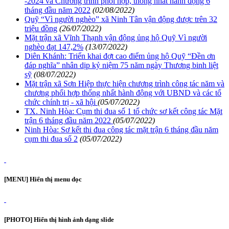
-2024 và Chương trình phối hợp, thống nhất hành động 6
tháng đầu năm 2022
(02/08/2022)
Quỹ “Vì người nghèo” xã Ninh Tân vận động được trên 32
triệu đồng
(26/07/2022)
Mặt trận xã Vĩnh Thạnh vận động ủng hộ Quỹ Vì người
nghèo đạt 147,2%
(13/07/2022)
Diên Khánh: Triển khai đợt cao điểm ủng hộ Quỹ “Đền ơn
đáp nghĩa” nhân dịp kỷ niệm 75 năm ngày Thương binh liệt
sỹ
(08/07/2022)
Mặt trận xã Sơn Hiệp thực hiện chương trình công tác năm và
chương phối hợp thống nhất hành động với UBND và các tổ
chức chính trị - xã hội
(05/07/2022)
TX. Ninh Hòa: Cụm thi đua số 1 tổ chức sơ kết công tác Mặt
trận 6 tháng đầu năm 2022
(05/07/2022)
Ninh Hòa: Sơ kết thi đua công tác mặt trận 6 tháng đầu năm
cụm thi đua số 2
(05/07/2022)
[MENU] Hiển thị menu dọc
[PHOTO] Hiển thị hình ảnh dạng slide