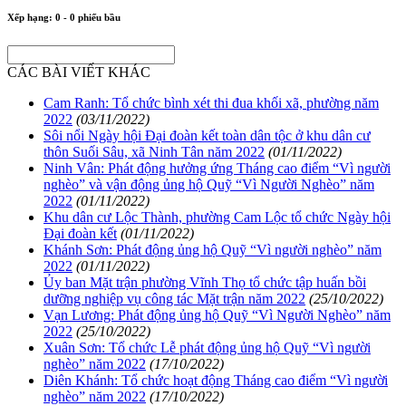
Xếp hạng:
0
-
0
phiếu bầu
CÁC BÀI VIẾT KHÁC
Cam Ranh: Tổ chức bình xét thi đua khối xã, phường năm
2022
(03/11/2022)
Sôi nổi Ngày hội Đại đoàn kết toàn dân tộc ở khu dân cư
thôn Suối Sâu, xã Ninh Tân năm 2022
(01/11/2022)
Ninh Vân: Phát động hưởng ứng Tháng cao điểm “Vì người
nghèo” và vận động ủng hộ Quỹ “Vì Người Nghèo” năm
2022
(01/11/2022)
Khu dân cư Lộc Thành, phường Cam Lộc tổ chức Ngày hội
Đại đoàn kết
(01/11/2022)
Khánh Sơn: Phát động ủng hộ Quỹ “Vì người nghèo” năm
2022
(01/11/2022)
Ủy ban Mặt trận phường Vĩnh Thọ tổ chức tập huấn bồi
dưỡng nghiệp vụ công tác Mặt trận năm 2022
(25/10/2022)
Vạn Lương: Phát động ủng hộ Quỹ “Vì Người Nghèo” năm
2022
(25/10/2022)
Xuân Sơn: Tổ chức Lễ phát động ủng hộ Quỹ “Vì người
nghèo” năm 2022
(17/10/2022)
Diên Khánh: Tổ chức hoạt động Tháng cao điểm “Vì người
nghèo” năm 2022
(17/10/2022)