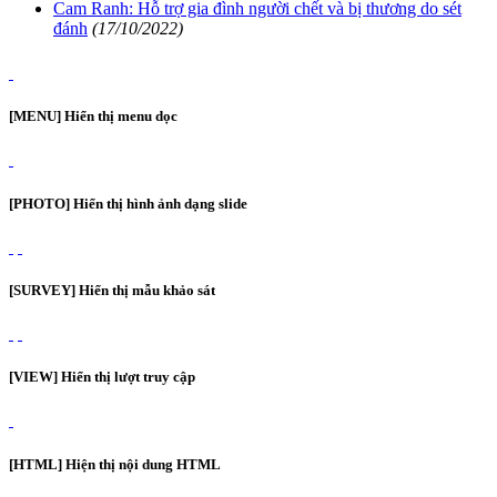
Cam Ranh: Hỗ trợ gia đình người chết và bị thương do sét
đánh
(17/10/2022)
[MENU] Hiển thị menu dọc
[PHOTO] Hiển thị hình ảnh dạng slide
[SURVEY] Hiển thị mẫu khảo sát
[VIEW] Hiển thị lượt truy cập
[HTML] Hiện thị nội dung HTML