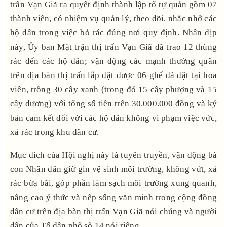
trấn Vạn Giã ra quyết định thành lập tổ tự quản gồm 07
thành viên, có nhiệm vụ quản lý, theo dõi, nhắc nhở các
hộ dân trong việc bỏ rác đúng nơi quy định. Nhân dịp
này, Ủy ban Mặt trận thị trấn Vạn Giã đã trao 12 thùng
rác đến các hộ dân; vận động các mạnh thường quân
trên địa bàn thị trấn lắp đặt được 06 ghế đá đặt tại hoa
viên, trồng 30 cây xanh (trong đó 15 cây phượng và 15
cây dương) với tổng số tiền trên 30.000.000 đồng và ký
bản cam kết đối với các hộ dân không vi phạm việc vức,
xả rác trong khu dân cư.
Mục đích của Hội nghị này là tuyên truyền, vận động bà
con Nhân dân giữ gìn vệ sinh môi trường, không vứt, xả
rác bừa bãi, góp phần làm sạch môi trường xung quanh,
nâng cao ý thức và nếp sống văn minh trong cộng đồng
dân cư trên địa bàn thị trấn Vạn Giã nói chúng và người
dân của Tổ dân phố số 14 nói riêng.