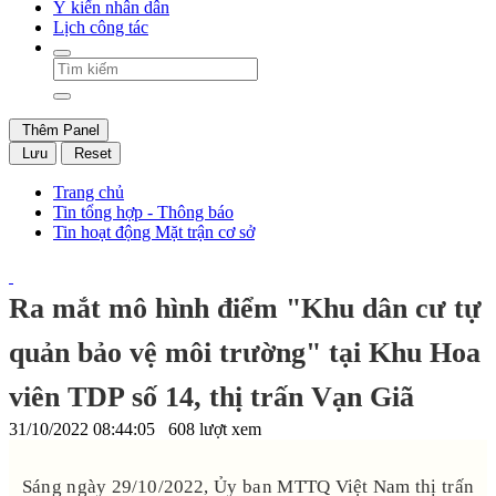
Ý kiến nhân dân
Lịch công tác
Thêm Panel
Lưu
Reset
Trang chủ
Tin tổng hợp - Thông báo
Tin hoạt động Mặt trận cơ sở
Ra mắt mô hình điểm "Khu dân cư tự
quản bảo vệ môi trường" tại Khu Hoa
viên TDP số 14, thị trấn Vạn Giã
31/10/2022 08:44:05
608 lượt xem
Sáng ngày 29/10/2022, Ủy ban MTTQ Việt Nam thị trấn