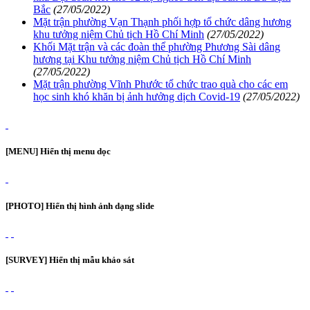
Bắc
(27/05/2022)
Mặt trận phường Vạn Thạnh phối hợp tổ chức dâng hương
khu tưởng niệm Chủ tịch Hồ Chí Minh
(27/05/2022)
Khối Mặt trận và các đoàn thể phường Phương Sài dâng
hương tại Khu tưởng niệm Chủ tịch Hồ Chí Minh
(27/05/2022)
Mặt trận phường Vĩnh Phước tổ chức trao quà cho các em
học sinh khó khăn bị ảnh hưởng dịch Covid-19
(27/05/2022)
[MENU] Hiển thị menu dọc
[PHOTO] Hiển thị hình ảnh dạng slide
[SURVEY] Hiển thị mẫu khảo sát