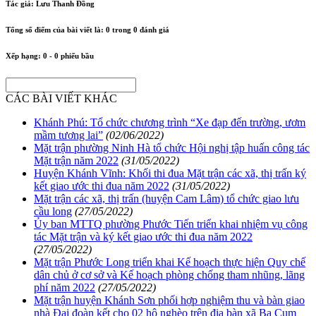
Tác giả:
Lưu Thanh Đồng
Tổng số điểm của bài viết là:
0
trong
0
đánh giá
Xếp hạng:
0
-
0
phiếu bầu
CÁC BÀI VIẾT KHÁC
Khánh Phú: Tổ chức chương trình “Xe đạp đến trường, ươm
mầm tương lai”
(02/06/2022)
Mặt trận phường Ninh Hà tổ chức Hội nghị tập huấn công tác
Mặt trận năm 2022
(31/05/2022)
Huyện Khánh Vĩnh: Khối thi đua Mặt trận các xã, thị trấn ký
kết giao ước thi đua năm 2022
(31/05/2022)
Mặt trận các xã, thị trấn (huyện Cam Lâm) tổ chức giao lưu
cầu long
(27/05/2022)
Ủy ban MTTQ phường Phước Tiến triển khai nhiệm vụ công
tác Mặt trận và ký kết giao ước thi đua năm 2022
(27/05/2022)
Mặt trận Phước Long triển khai Kế hoạch thực hiện Quy chế
dân chủ ở cơ sở và Kế hoạch phòng chống tham nhũng, lãng
phí năm 2022
(27/05/2022)
Mặt trận huyện Khánh Sơn phối hợp nghiệm thu và bàn giao
nhà Đại đoàn kết cho 02 hộ nghèo trên địa bàn xã Ba Cụm