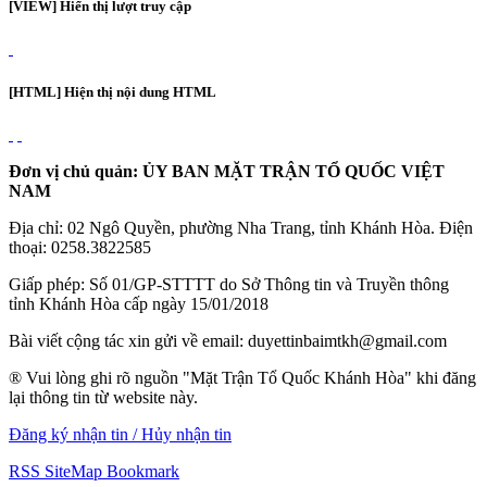
[VIEW] Hiển thị lượt truy cập
[HTML] Hiện thị nội dung HTML
Đơn vị chủ quản: ỦY BAN MẶT TRẬN TỔ QUỐC VIỆT
NAM
Địa chỉ: 02 Ngô Quyền, phường Nha Trang, tỉnh Khánh Hòa. Điện
thoại: 0258.3822585
Giấp phép: Số 01/GP-STTTT do Sở Thông tin và Truyền thông
tỉnh Khánh Hòa cấp ngày 15/01/2018
Bài viết cộng tác xin gửi về email: duyettinbaimtkh@gmail.com
® Vui lòng ghi rõ nguồn "Mặt Trận Tổ Quốc Khánh Hòa" khi đăng
lại thông tin từ website này.
Đăng ký nhận tin / Hủy nhận tin
RSS
SiteMap
Bookmark