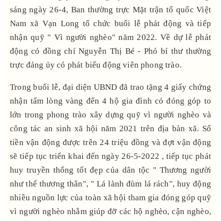
sáng ngày 26-4, Ban thường trực Mặt trận tổ quốc Việt
Nam xã Vạn Long tổ chức buổi lễ phát động và tiếp
nhận quỹ " Vì người nghèo" năm 2022. Về dự lễ phát
động có đồng chí Nguyễn Thị Bé - Phó bí thư thường
trực đảng ủy có phát biểu động viên phong trào.
Trong buổi lễ, đại diện UBND đã trao tặng 4 giấy chứng
nhận tấm lòng vàng đến 4 hộ gia đình có đóng góp to
lớn trong phong trào xây dựng quỹ vì người nghèo và
công tác an sinh xã hội năm 2021 trên địa bàn xã. Số
tiền vận động được trên 24 triệu đồng và đợt vận động
sẽ tiếp tục triển khai đến ngày 26-5-2022 , tiếp tục phát
huy truyền thống tốt đẹp của dân tộc " Thương người
như thể thương thân", " Lá lành đùm lá rách", huy động
nhiều nguồn lực của toàn xã hội tham gia đóng góp quỹ
vì người nghèo nhằm giúp đỡ các hộ nghèo, cận nghèo,