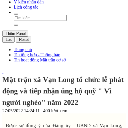
Ý kiến nhân dân
Lịch công tác
Thêm Panel
Lưu
Reset
Trang chủ
Tin tổng hợp - Thông báo
Tin hoạt động Mặt trận cơ sở
Mặt trận xã Vạn Long tổ chức lễ phát
động và tiếp nhận ủng hộ quỹ " Vì
người nghèo" năm 2022
27/05/2022 14:24:11
400 lượt xem
Được sự đồng ý của Đảng ủy - UBND xã Vạn Long,