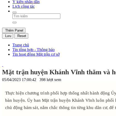
Ý kiến nhân dân
Lịch công tác
Thêm Panel
Lưu
Reset
Trang chủ
Tin tổng hợp - Thông báo
Tin hoạt động Mặt trận cơ sở
Mặt trận huyện Khánh Vĩnh thăm và hỗ 
05/04/2023 17:00:42
398 lượt xem
Thực hiện chương trình phối hợp thống nhất hành động 
bàn huyện. Ủy ban Mặt trận huyện Khánh Vĩnh luôn phối hợ
chủ động bám sát, nắm chắc thông tin từng khu dân cư, để 