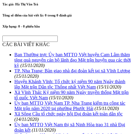
Tác giả:
Hà Thị Vân Trà
Tổng số điểm của bài viết là:
0
trong
0
đánh giá
Xếp hạng:
0
-
0
phiếu bầu
CÁC BÀI VIẾT KHÁC
Ban Thường trực Ủy ban MTTQ Việt huyện Cam Lâm thăm
tặng quà nguyên cán bộ lãnh đạo Mặt trận huyện qua các thời
kỳ
(15/11/2020)
TP. Nha Trang: Bàn giao nhà đại đoàn kết tại xã Vĩnh Lương
(15/11/2020)
Huyện Khánh Vĩnh: Tổ chức kỷ niệm 90 năm Ngày thành
lập Mặt trận Dân tộc Thống nhất Việt Nam
(15/11/2020)
Xã Vĩnh Thái: Kỷ niệm 90 năm Ngày truyền thống Mặt trận
tổ quốc Việt Nam
(15/11/2020)
Ủy ban MTTQ Việt Nam TP. Nha Trang kiểm tra công tác
Mặt trận năm 2020 tại phường Phước Hải
(15/11/2020)
Xã Sông Cầu tổ chức ngày hội Đại đoàn kết toàn dân tộc
(14/11/2020)
Ủy ban MTTQ Việt Nam thị xã Ninh Hòa trao 31 nhà Đại
đoàn kết
(11/11/2020)