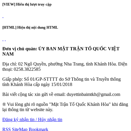
[VIEW] Hiển thị lượt truy cập
[HTML] Hiện thị nội dung HTML
Đơn vị chủ quản: ỦY BAN MẶT TRẬN TỔ QUỐC VIỆT
NAM
Địa chỉ: 02 Ngô Quyền, phường Nha Trang, tỉnh Khánh Hòa. Điện
thoại: 0258.3822585
Giấp phép: Số 01/GP-STTTT do Sở Thông tin và Truyền thông
tỉnh Khánh Hòa cấp ngày 15/01/2018
Bài viết cộng tác xin gửi về email: duyettinbaimtkh@gmail.com
® Vui lòng ghi rõ nguồn "Mặt Trận Tổ Quốc Khánh Hòa" khi đăng
lại thông tin từ website này.
Đăng ký nhận tin / Hủy nhận tin
RSS
SiteMap
Bookmark