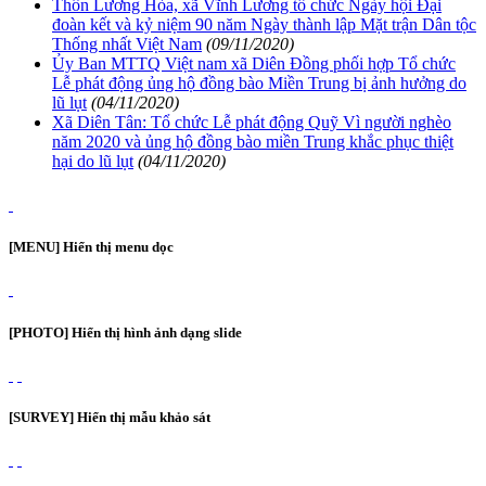
Thôn Lương Hòa, xã Vĩnh Lương tổ chức Ngày hội Đại
đoàn kết và kỷ niệm 90 năm Ngày thành lập Mặt trận Dân tộc
Thống nhất Việt Nam
(09/11/2020)
Ủy Ban MTTQ Việt nam xã Diên Đồng phối hợp Tổ chức
Lễ phát động ủng hộ đồng bào Miền Trung bị ảnh hưởng do
lũ lụt
(04/11/2020)
Xã Diên Tân: Tổ chức Lễ phát động Quỹ Vì người nghèo
năm 2020 và ủng hộ đồng bào miền Trung khắc phục thiệt
hại do lũ lụt
(04/11/2020)
[MENU] Hiển thị menu dọc
[PHOTO] Hiển thị hình ảnh dạng slide
[SURVEY] Hiển thị mẫu khảo sát