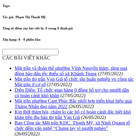
Tags:
Tác giả:
Phạm Thị Thanh Mỹ
Tổng số điểm của bài viết là:
0
trong
0
đánh giá
Xếp hạng:
0
-
0
phiếu bầu
CÁC BÀI VIẾT KHÁC
Mặt trận và đoàn thể phường Vĩnh Nguyên thăm, tặng quà
đồng bào dân tộc thiểu số xã Khánh Trung
(27/05/2022)
Mặt trận thị trấn Vạn Giã tổ chức tập huấn nghiệp vụ công tác
Mặt trận ở cơ sở
(27/05/2022)
Diên Điền: Tổ chức gian hàng 0 đồng hỗ trợ cho người dân
có hoàn cảnh khó khăn
(27/05/2022)
Mặt trận phường Cam Phúc Bắc phối hợp triển khai hiệu quả
Tháng Nhân đạo năm 2022
(26/05/2022)
Kịp thời thăm hỏi, chăm lo các hộ có hoàn cảnh đặc biệt khó
khăn trên địa bàn thị trấn Vạn Giã
(26/05/2022)
Ban Công tác Mặt trận KDC. Thạnh Mỹ, xã Ninh Quang tổ
chức đêm văn nghệ “Chung tay vì người nghèo”
(26/05/2022)