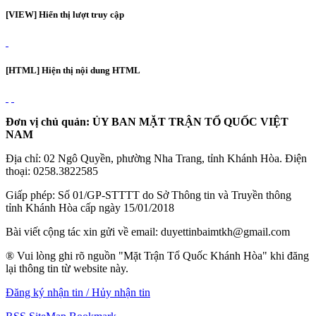
[VIEW] Hiển thị lượt truy cập
[HTML] Hiện thị nội dung HTML
Đơn vị chủ quản: ỦY BAN MẶT TRẬN TỔ QUỐC VIỆT
NAM
Địa chỉ: 02 Ngô Quyền, phường Nha Trang, tỉnh Khánh Hòa. Điện
thoại: 0258.3822585
Giấp phép: Số 01/GP-STTTT do Sở Thông tin và Truyền thông
tỉnh Khánh Hòa cấp ngày 15/01/2018
Bài viết cộng tác xin gửi về email: duyettinbaimtkh@gmail.com
® Vui lòng ghi rõ nguồn "Mặt Trận Tổ Quốc Khánh Hòa" khi đăng
lại thông tin từ website này.
Đăng ký nhận tin / Hủy nhận tin