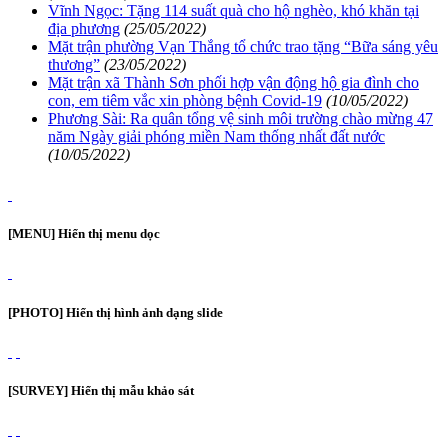
Vĩnh Ngọc: Tặng 114 suất quà cho hộ nghèo, khó khăn tại
địa phương
(25/05/2022)
Mặt trận phường Vạn Thắng tổ chức trao tặng “Bữa sáng yêu
thương”
(23/05/2022)
Mặt trận xã Thành Sơn phối hợp vận động hộ gia đình cho
con, em tiêm vắc xin phòng bệnh Covid-19
(10/05/2022)
Phương Sài: Ra quân tổng vệ sinh môi trường chào mừng 47
năm Ngày giải phóng miền Nam thống nhất đất nước
(10/05/2022)
[MENU] Hiển thị menu dọc
[PHOTO] Hiển thị hình ảnh dạng slide
[SURVEY] Hiển thị mẫu khảo sát