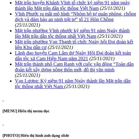
Mặt trận huyện Khánh Vĩnh tổ chức kỷ niệm 91 năm ngày
thành lập Mặt trận dân tộc thống Việt Nam
(25/11/2021)
Vĩnh Phước ra mắt mô hình “Nhóm hộ tự quản phòng, chống
dịch và đảm bảo an ninh trật tự” tổ 21 Hòn Chồng
(25/11/2021)
Mặt trận phường Vĩnh phước kỷ niệm 91 năm Ngày thành
lập Mặt trận dân tộc thống nhất Việt Nam
(25/11/2021)
Mặt trận phường Vạn Thạnh tổ chức Ngày hội Đại đoàn kết
liên Khu dân cư
(25/11/2021)
Lãnh đạo huyện Cam Lâm dự Ngày Hội Đại đoàn kết toàn
dân tộc xã Cam Hiệp Nam năm 2021
(25/11/2021)
Mặt trận thành phố Cam Ranh với cuộc vận động “Toàn dân
đoàn kết xây dựng nông thôn mới, đô thị văn minh
(25/11/2021)
Vạn Lương: Kỷ niệm 91 năm Ngày thành lập Mặt trận dân
tộc thống nhất Việt Nam
(25/11/2021)
[MENU] Hiển thị menu dọc
[PHOTO] Hiển thị hình ảnh dạng slide