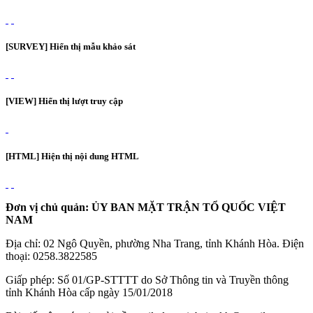
[SURVEY] Hiển thị mẫu khảo sát
[VIEW] Hiển thị lượt truy cập
[HTML] Hiện thị nội dung HTML
Đơn vị chủ quản: ỦY BAN MẶT TRẬN TỔ QUỐC VIỆT
NAM
Địa chỉ: 02 Ngô Quyền, phường Nha Trang, tỉnh Khánh Hòa. Điện
thoại: 0258.3822585
Giấp phép: Số 01/GP-STTTT do Sở Thông tin và Truyền thông
tỉnh Khánh Hòa cấp ngày 15/01/2018