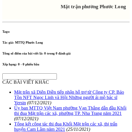
Mặt trận phường Phước Long
Tags:
Tác giả:
MTTQ Phước Long
Tổng số điểm của bài viết là:
0
trong
0
đánh giá
Xếp hạng:
0
-
0
phiếu bầu
CÁC BÀI VIẾT KHÁC
Mặt trận xã Diên Điền tiếp nhận hỗ trợ từ Công ty CP. Bảo
Tồn NFT Ngọc Linh và Hội Những người ái mộ bác sĩ
Yersin
(07/12/2021)
Ủy ban MTTQ Việt Nam phường Vạn Thắng dẫn đầu Khối
thi đua Mặt trận các xã, phường TP. Nha Trang năm 2021
(07/12/2021)
Tổng kết công tác thi đua Khối Mặt trận các xã, thị trấn
huyện Cam Lâm năm 2021
(25/11/2021)