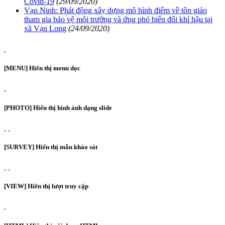
Covid-19
(29/09/2020)
Vạn Ninh: Phát động xây dựng mô hình điểm về tôn giáo
tham gia bảo vệ môi trường và ứng phó biến đổi khí hậu tại
xã Vạn Long
(24/09/2020)
[MENU] Hiển thị menu dọc
[PHOTO] Hiển thị hình ảnh dạng slide
[SURVEY] Hiển thị mẫu khảo sát
[VIEW] Hiển thị lượt truy cập