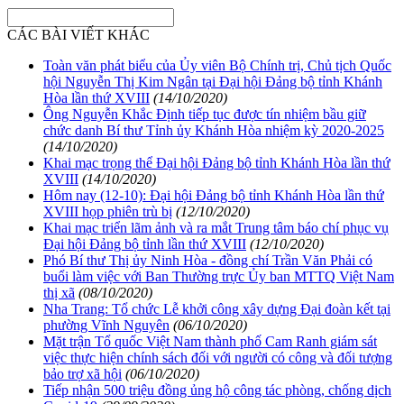
CÁC BÀI VIẾT KHÁC
Toàn văn phát biểu của Ủy viên Bộ Chính trị, Chủ tịch Quốc
hội Nguyễn Thị Kim Ngân tại Đại hội Đảng bộ tỉnh Khánh
Hòa lần thứ XVIII
(14/10/2020)
Ông Nguyễn Khắc Định tiếp tục được tín nhiệm bầu giữ
chức danh Bí thư Tỉnh ủy Khánh Hòa nhiệm kỳ 2020-2025
(14/10/2020)
Khai mạc trọng thể Đại hội Đảng bộ tỉnh Khánh Hòa lần thứ
XVIII
(14/10/2020)
Hôm nay (12-10): Đại hội Đảng bộ tỉnh Khánh Hòa lần thứ
XVIII họp phiên trù bị
(12/10/2020)
Khai mạc triển lãm ảnh và ra mắt Trung tâm báo chí phục vụ
Đại hội Đảng bộ tỉnh lần thứ XVIII
(12/10/2020)
Phó Bí thư Thị ủy Ninh Hòa - đồng chí Trần Văn Phải có
buổi làm việc với Ban Thường trực Ủy ban MTTQ Việt Nam
thị xã
(08/10/2020)
Nha Trang: Tổ chức Lễ khởi công xây dựng Đại đoàn kết tại
phường Vĩnh Nguyên
(06/10/2020)
Mặt trận Tổ quốc Việt Nam thành phố Cam Ranh giám sát
việc thực hiện chính sách đối với người có công và đối tượng
bảo trợ xã hội
(06/10/2020)
Tiếp nhận 500 triệu đồng ủng hộ công tác phòng, chống dịch