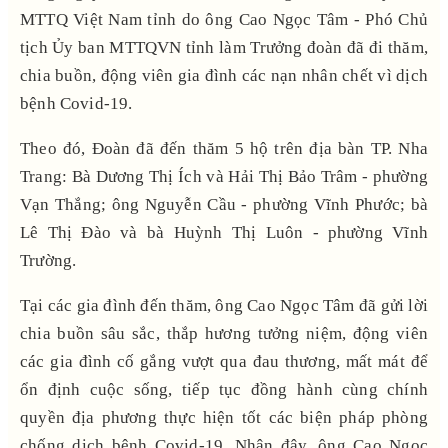
MTTQ Việt Nam tỉnh do ông Cao Ngọc Tâm - Phó Chủ
tịch Ủy ban MTTQVN tỉnh làm Trưởng đoàn đã đi thăm,
chia buồn, động viên gia đình các nạn nhân chết vì dịch
bệnh Covid-19.
Theo đó, Đoàn đã đến thăm 5 hộ trên địa bàn TP. Nha
Trang: Bà Dương Thị Ích và Hải Thị Bảo Trâm - phường
Vạn Thắng; ông Nguyễn Cầu - phường Vĩnh Phước; bà
Lê Thị Đào và bà Huỳnh Thị Luôn - phường Vĩnh
Trường.
Tại các gia đình đến thăm, ông Cao Ngọc Tâm đã gửi lời
chia buồn sâu sắc, thắp hương tưởng niệm, động viên
các gia đình cố gắng vượt qua đau thương, mất mát để
ổn định cuộc sống, tiếp tục đồng hành cùng chính
quyền địa phương thực hiện tốt các biện pháp phòng
chống dịch bệnh Covid-19. Nhân đây, ông Cao Ngọc