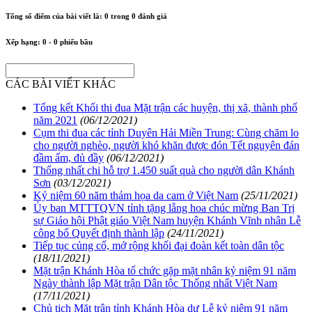
Tổng số điểm của bài viết là:
0
trong
0
đánh giá
Xếp hạng:
0
-
0
phiếu bầu
CÁC BÀI VIẾT KHÁC
Tổng kết Khối thi đua Mặt trận các huyện, thị xã, thành phố
năm 2021
(06/12/2021)
Cụm thi đua các tỉnh Duyên Hải Miền Trung: Cùng chăm lo
cho người nghèo, người khó khăn được đón Tết nguyên đán
đầm ấm, đủ đầy
(06/12/2021)
Thống nhất chi hỗ trợ 1.450 suất quà cho người dân Khánh
Sơn
(03/12/2021)
Kỷ niệm 60 năm thảm họa da cam ở Việt Nam
(25/11/2021)
Ủy ban MTTTQVN tỉnh tặng lẵng hoa chúc mừng Ban Trị
sự Giáo hội Phật giáo Việt Nam huyện Khánh Vĩnh nhân Lễ
công bố Quyết định thành lập
(24/11/2021)
Tiếp tục củng cố, mở rộng khối đại đoàn kết toàn dân tộc
(18/11/2021)
Mặt trận Khánh Hòa tổ chức gặp mặt nhân kỷ niệm 91 năm
Ngày thành lập Mặt trận Dân tộc Thống nhất Việt Nam
(17/11/2021)
Chủ tịch Mặt trận tỉnh Khánh Hòa dự Lễ kỷ niệm 91 năm