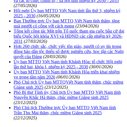
và các tổ chức chính trị - xã hội tỉnh nhiệm kỳ 2030 - 2035
(27/05/2026)
Hội nghị Ủy ban MTTQ Việt Nam tỉnh lần thứ 3, nhiệm kỳ
2025 - 2030
(16/05/2026)
Ban Thường trực Ủy ban MTTQ Việt Nam tỉnh thăm, tặng
quà người có công với cách mạng
(23/04/2026)
Tổng kết công tác Mặt trận Tổ quốc tham gia cuộc bầu cử đại
biểu Quốc hội khóa XVI và HĐND các cấp nhiệm kỳ 2026-
2031
(27/03/2026)
Hơn 260 chức sắc, chức việc tôn giáo, người có uy tín trong
đồng bào dân tộc thiểu số được nghiên cứu, học tập các Nghị
quyết của Đảng
(20/03/2026)
Ủy ban MTTQ Việt Nam tỉnh Khánh Hòa: tổ chức Hội nghị
lần thứ hai, khóa I, nhiệm kỳ 2025 - 2030
(30/01/2026)
Ủy ban MTTQ Việt Nam tỉnh Khánh Hòa triển khai nhiệm
vụ trọng tâm năm 2026
(06/01/2026)
Phó Chủ tịch Ủy ban MTTQViệt Nam tỉnh thăm, chúc mừng
Giáng sinh 2025
(23/12/2025)
Phó Bí thư Tỉnh ủy, Chủ tịch Ủy ban MTTQ Việt Nam tỉnh
Nguyễn Khắc Hà thăm, chúc mừng Giáng sinh 2025
(23/12/2025)
Phó Chủ tịch Thường trực Ủy ban MTTQ Việt Nam tỉnh
Trần Thu Mai thăm, chúc mừng Giáng sinh 2025
(22/12/2025)