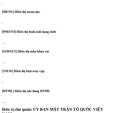
[MENU] Hiển thị menu dọc
[PHOTO] Hiển thị hình ảnh dạng slide
[SURVEY] Hiển thị mẫu khảo sát
[VIEW] Hiển thị lượt truy cập
[HTML] Hiện thị nội dung HTML
Đơn vị chủ quản: ỦY BAN MẶT TRẬN TỔ QUỐC VIỆT