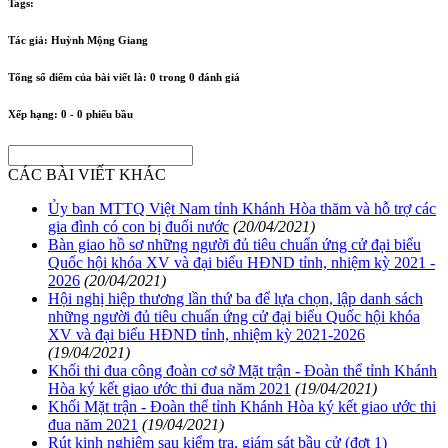
Tags:
Tác giả:
Huỳnh Mộng Giang
Tổng số điểm của bài viết là:
0
trong
0
đánh giá
Xếp hạng:
0
-
0
phiếu bầu
CÁC BÀI VIẾT KHÁC
Ủy ban MTTQ Việt Nam tỉnh Khánh Hòa thăm và hỗ trợ các
gia đình có con bị đuối nước
(20/04/2021)
Bàn giao hồ sơ những người đủ tiêu chuẩn ứng cử đại biểu
Quốc hội khóa XV và đại biểu HĐND tỉnh, nhiệm kỳ 2021 -
2026
(20/04/2021)
Hội nghị hiệp thương lần thứ ba để lựa chọn, lập danh sách
những người đủ tiêu chuẩn ứng cử đại biểu Quốc hội khóa
XV và đại biểu HĐND tỉnh, nhiệm kỳ 2021-2026
(19/04/2021)
Khối thi đua công đoàn cơ sở Mặt trận - Đoàn thể tỉnh Khánh
Hòa ký kết giao ước thi đua năm 2021
(19/04/2021)
Khối Mặt trận - Đoàn thể tỉnh Khánh Hòa ký kết giao ước thi
đua năm 2021
(19/04/2021)
Rút kinh nghiệm sau kiểm tra, giám sát bầu cử (đợt 1)