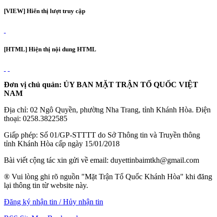
[VIEW] Hiển thị lượt truy cập
[HTML] Hiện thị nội dung HTML
Đơn vị chủ quản: ỦY BAN MẶT TRẬN TỔ QUỐC VIỆT
NAM
Địa chỉ: 02 Ngô Quyền, phường Nha Trang, tỉnh Khánh Hòa. Điện
thoại: 0258.3822585
Giấp phép: Số 01/GP-STTTT do Sở Thông tin và Truyền thông
tỉnh Khánh Hòa cấp ngày 15/01/2018
Bài viết cộng tác xin gửi về email: duyettinbaimtkh@gmail.com
® Vui lòng ghi rõ nguồn "Mặt Trận Tổ Quốc Khánh Hòa" khi đăng
lại thông tin từ website này.
Đăng ký nhận tin / Hủy nhận tin