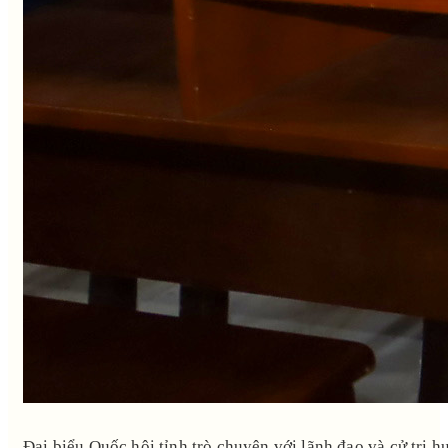
Đại biểu Quốc hội tỉnh trò chuyện với lãnh đạo và cử tri 