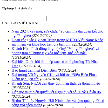
Xếp hạng:
0
-
0
phiếu bầu
CÁC BÀI VIẾT KHÁC
Năm 2024, xây mới, sửa chữa 498 căn nhà đại đoàn kết cho
người nghèo
(27/12/2024)
Đoàn công tác Ủy ban Trung ương MTTQ Việt Nam: Khảo
sát nhiệm vụ khoa học trên địa bàn tỉnh
(23/12/2024)
Khánh Hòa: Phát động ủng hộ Quỹ “Vì người nghèo” và
phong trào “Chung tay xóa nhà tạm, nhà dột nát”
(16/11/2024)
Đại biểu Quốc hội tỉnh tiếp xúc cử tri 9 phường TP. Nha
Trang
(07/05/2024)
Hào hùng trang sử Điện Biên
(07/05/2024)
Đại tướng Võ Nguyên Giáp và hồi ức "Điện Biên Phủ -
Điểm hẹn lịch sử"
(03/05/2024)
Khánh Sơn: Người dân thay đổi nhận thức để thoát nghèo
(03/05/2024)
Tiếp tục thực hiện quyết liệt Nghị quyết số 30 về Đề án 06
(03/05/2024)
Bí thư Tỉnh ủy Nguyễn Hải Ninh thăm và tặng quà người có
công với cách mạng
(03/05/2024)