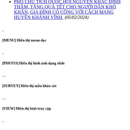
PHÓ CHỦ TỊCH QUỐC HỘI NGUYỄN KHẮC ĐỊNH
THĂM, TẶNG QUÀ TẾT CHO NGƯỜI DÂN KHÓ
KHĂN, GIA ĐÌNH CÓ CÔNG VỚI CÁCH MẠNG
HUYỆN KHÁNH VĨNH
(05/02/2024)
[MENU] Hiển thị menu dọc
[PHOTO] Hiển thị hình ảnh dạng slide
[SURVEY] Hiển thị mẫu khảo sát
[VIEW] Hiển thị lượt truy cập