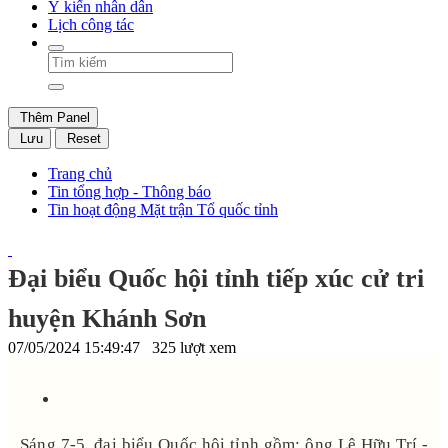
Ý kiến nhân dân
Lịch công tác
Thêm Panel
Lưu
Reset
Trang chủ
Tin tổng hợp - Thông báo
Tin hoạt động Mặt trận Tổ quốc tỉnh
Đại biểu Quốc hội tỉnh tiếp xúc cử tri
huyện Khánh Sơn
07/05/2024 15:49:47
325 lượt xem
Sáng 7-5, đại biểu Quốc hội tỉnh gồm: ông Lê Hữu Trí -