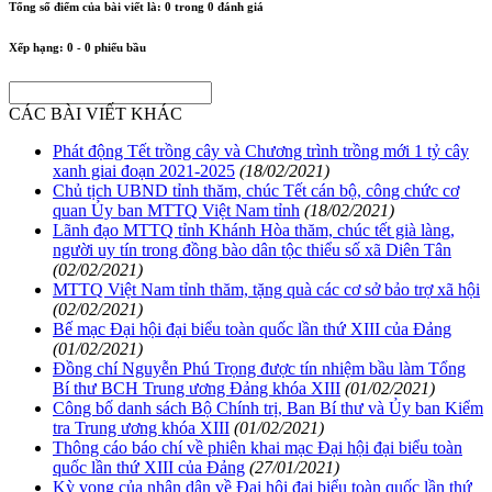
Tổng số điểm của bài viết là:
0
trong
0
đánh giá
Xếp hạng:
0
-
0
phiếu bầu
CÁC BÀI VIẾT KHÁC
Phát động Tết trồng cây và Chương trình trồng mới 1 tỷ cây
xanh giai đoạn 2021-2025
(18/02/2021)
Chủ tịch UBND tỉnh thăm, chúc Tết cán bộ, công chức cơ
quan Ủy ban MTTQ Việt Nam tỉnh
(18/02/2021)
Lãnh đạo MTTQ tỉnh Khánh Hòa thăm, chúc tết già làng,
người uy tín trong đồng bào dân tộc thiểu số xã Diên Tân
(02/02/2021)
MTTQ Việt Nam tỉnh thăm, tặng quà các cơ sở bảo trợ xã hội
(02/02/2021)
Bế mạc Đại hội đại biểu toàn quốc lần thứ XIII của Đảng
(01/02/2021)
Đồng chí Nguyễn Phú Trọng được tín nhiệm bầu làm Tổng
Bí thư BCH Trung ương Đảng khóa XIII
(01/02/2021)
Công bố danh sách Bộ Chính trị, Ban Bí thư và Ủy ban Kiểm
tra Trung ương khóa XIII
(01/02/2021)
Thông cáo báo chí về phiên khai mạc Đại hội đại biểu toàn
quốc lần thứ XIII của Đảng
(27/01/2021)
Kỳ vọng của nhân dân về Đại hội đại biểu toàn quốc lần thứ