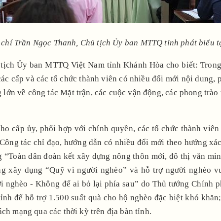
Trần Ngọc Thanh, Chủ tịch Ủy ban MTTQ tỉnh phát biểu tạ
ch Ủy ban MTTQ Việt Nam tỉnh Khánh Hòa cho biết: Trong n
 các cấp và các tổ chức thành viên có nhiều đổi mới nội dung
g lớn về công tác Mặt trận, các cuộc vận động, các phong trào 
o cấp ủy, phối hợp với chính quyền, các tổ chức thành viên 
Công tác chỉ đạo, hướng dẫn có nhiều đổi mới theo hướng xác
ng “Toàn dân đoàn kết xây dựng nông thôn mới, đô thị văn mi
g xây dụng “Quỹ vì người nghèo” và hỗ trợ người nghèo vư
i nghèo - Không để ai bỏ lại phía sau” do Thủ tướng Chính p
tỉnh để hỗ trợ 1.500 suất quà cho hộ nghèo đặc biệt khó khăn
ch mạng qua các thời kỳ trên địa bàn tỉnh.