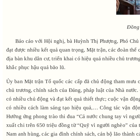
Đồng chí 
Báo cáo với Hội nghị, bà Huỳnh Thị Phượng, Phó Chủ tị
đạt được nhiều kết quả quan trọng, Mặt trận, các đoàn thể
địa bàn khu dân cư, triển khai có hiệu quả nhiều chủ trươn
khắc phục hậu quả bão lũ.
Ủy ban Mặt trận Tổ quốc các cấp đã chủ động tham mưu ch
chủ trương, chính sách của Đảng, pháp luật của Nhà nước. 
có nhiều chủ động và đạt kết quả thiết thực; cuộc vận độ
có nhiều cách làm sáng tạo hiệu quả,… Công tác vận độn
Hưởng ứng phong trào thi đua “Cả nước chung tay vì ngườ
xuất chi trên 650 triệu đồng từ “Quỹ vì người nghèo” của 
Nam anh hùng, các gia đình chính sách, cán bộ lão thành cá