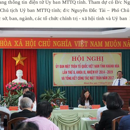
g thông tin điện tử Ủy ban MTTQ tỉnh. Tham dự có Đ/c Ngu
 Chủ tịch Uỷ ban MTTQ tỉnh; đ/c Nguyễn Đắc Tài – Phó Chủ
sở, ban, ngành, các tổ chức chính trị - xã hội tỉnh và Uỷ ba