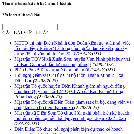
Tổng số điểm của bài viết là:
0
trong
0
đánh giá
Xếp hạng:
0
-
0
phiếu bầu
CÁC BÀI VIẾT KHÁC
MTTQ thị trấn Diên Khánh đón Đoàn kiểm tra, giám sát việc
tổ chức lấy ý kiến sự hài lòng của người dân về kết quả xây
dựng đô thị văn minh năm 2023
(25/08/2023)
Mặt trận TQVN xã Xuân Sơn, huyện Vạn Ninh phát huy vai
trò Ban Giám sát đầu tư của cộng đồng
(25/08/2023)
Phản biện về Xây dựng Nông thôn mới
(24/08/2023)
Hội nghị giám sát Chi ủy Chi bộ thôn Thanh Minh 2 – xã
Diên Lạc
(22/08/2023)
Mặt trận Tổ quốc huyện Diên Khánh giám sát người đứng
đầu theo Quy định số 124-QĐ/TW của Ban Bí thư Trung
ương Đảng
(22/08/2023)
Mặt trận Tổ quốc xã Diên Toàn giám sát cán bộ, đảng viên và
công tác cán bộ trên địa bàn xã
(22/08/2023)
Mặt trận xã Diên Sơn: Tổ chức Hội nghị phản biện kế hoạch
mô hình phân loại rác thải tại gia đình giai đoạn 2022-2025
(26/06/2023)
Diên Điền: Tổ chức hội nghị phản biện dự thảo kế hoạch