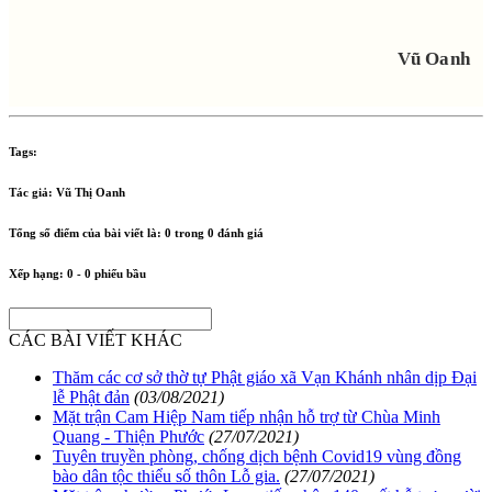
Vũ Oanh
Tags:
Tác giả:
Vũ Thị Oanh
Tổng số điểm của bài viết là:
0
trong
0
đánh giá
Xếp hạng:
0
-
0
phiếu bầu
CÁC BÀI VIẾT KHÁC
Thăm các cơ sở thờ tự Phật giáo xã Vạn Khánh nhân dịp Đại
lễ Phật đản
(03/08/2021)
Mặt trận Cam Hiệp Nam tiếp nhận hỗ trợ từ Chùa Minh
Quang - Thiện Phước
(27/07/2021)
Tuyên truyền phòng, chống dịch bệnh Covid19 vùng đồng
bào dân tộc thiểu số thôn Lỗ gia.
(27/07/2021)