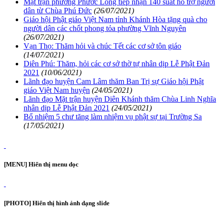
Mặt trận phường Phước Long tiếp nhận 140 suất hỗ trợ người
dân từ Chùa Phú Đức
(26/07/2021)
Giáo hội Phật giáo Việt Nam tỉnh Khánh Hòa tặng quà cho
người dân các chốt phong tỏa phường Vĩnh Nguyên
(26/07/2021)
Vạn Thọ: Thăm hỏi và chúc Tết các cơ sở tôn giáo
(14/07/2021)
Diên Phú: Thăm, hỏi các cơ sở thờ tự nhân dịp Lễ Phật Đản
2021
(10/06/2021)
Lãnh đạo huyện Cam Lâm thăm Ban Trị sự Giáo hội Phật
giáo Việt Nam huyện
(24/05/2021)
Lãnh đạo Mặt trận huyện Diên Khánh thăm Chùa Linh Nghĩa
nhân dịp Lễ Phật Đản 2021
(24/05/2021)
Bổ nhiệm 5 chư tăng làm nhiệm vụ phật sự tại Trường Sa
(17/05/2021)
[MENU] Hiển thị menu dọc
[PHOTO] Hiển thị hình ảnh dạng slide