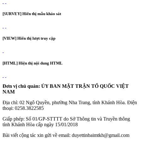
[SURVEY] Hiển thị mẫu khảo sát
[VIEW] Hiển thị lượt truy cập
[HTML] Hiện thị nội dung HTML
Đơn vị chủ quản: ỦY BAN MẶT TRẬN TỔ QUỐC VIỆT
NAM
Địa chỉ: 02 Ngô Quyền, phường Nha Trang, tỉnh Khánh Hòa. Điện
thoại: 0258.3822585
Giấp phép: Số 01/GP-STTTT do Sở Thông tin và Truyền thông
tỉnh Khánh Hòa cấp ngày 15/01/2018
Bài viết cộng tác xin gửi về email: duyettinbaimtkh@gmail.com