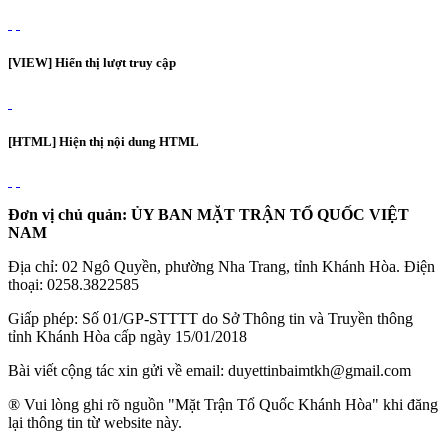
[VIEW] Hiển thị lượt truy cập
[HTML] Hiện thị nội dung HTML
Đơn vị chủ quản: ỦY BAN MẶT TRẬN TỔ QUỐC VIỆT
NAM
Địa chỉ: 02 Ngô Quyền, phường Nha Trang, tỉnh Khánh Hòa. Điện
thoại: 0258.3822585
Giấp phép: Số 01/GP-STTTT do Sở Thông tin và Truyền thông
tỉnh Khánh Hòa cấp ngày 15/01/2018
Bài viết cộng tác xin gửi về email: duyettinbaimtkh@gmail.com
® Vui lòng ghi rõ nguồn "Mặt Trận Tổ Quốc Khánh Hòa" khi đăng
lại thông tin từ website này.