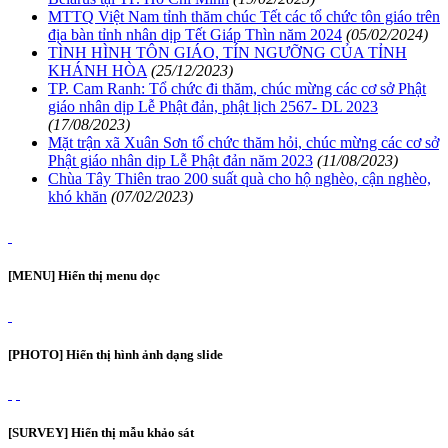
MTTQ Việt Nam tỉnh thăm chúc Tết các tổ chức tôn giáo trên
địa bàn tỉnh nhân dịp Tết Giáp Thìn năm 2024
(05/02/2024)
TÌNH HÌNH TÔN GIÁO, TÍN NGƯỠNG CỦA TỈNH
KHÁNH HÒA
(25/12/2023)
TP. Cam Ranh: Tổ chức đi thăm, chúc mừng các cơ sở Phật
giáo nhân dịp Lễ Phật đản, phật lịch 2567- DL 2023
(17/08/2023)
Mặt trận xã Xuân Sơn tổ chức thăm hỏi, chúc mừng các cơ sở
Phật giáo nhân dịp Lễ Phật đản năm 2023
(11/08/2023)
Chùa Tây Thiên trao 200 suất quà cho hộ nghèo, cận nghèo,
khó khăn
(07/02/2023)
[MENU] Hiển thị menu dọc
[PHOTO] Hiển thị hình ảnh dạng slide
[SURVEY] Hiển thị mẫu khảo sát