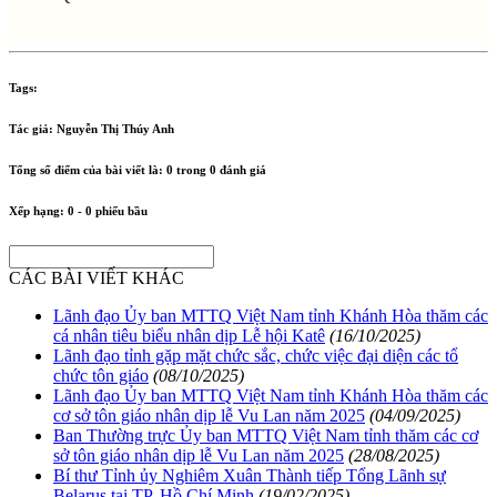
Tags:
Tác giả:
Nguyễn Thị Thúy Anh
Tổng số điểm của bài viết là:
0
trong
0
đánh giá
Xếp hạng:
0
-
0
phiếu bầu
CÁC BÀI VIẾT KHÁC
Lãnh đạo Ủy ban MTTQ Việt Nam tỉnh Khánh Hòa thăm các
cá nhân tiêu biểu nhân dịp Lễ hội Katê
(16/10/2025)
Lãnh đạo tỉnh gặp mặt chức sắc, chức việc đại diện các tổ
chức tôn giáo
(08/10/2025)
Lãnh đạo Ủy ban MTTQ Việt Nam tỉnh Khánh Hòa thăm các
cơ sở tôn giáo nhân dịp lễ Vu Lan năm 2025
(04/09/2025)
Ban Thường trực Ủy ban MTTQ Việt Nam tỉnh thăm các cơ
sở tôn giáo nhân dịp lễ Vu Lan năm 2025
(28/08/2025)
Bí thư Tỉnh ủy Nghiêm Xuân Thành tiếp Tổng Lãnh sự
Belarus tại TP. Hồ Chí Minh
(19/02/2025)