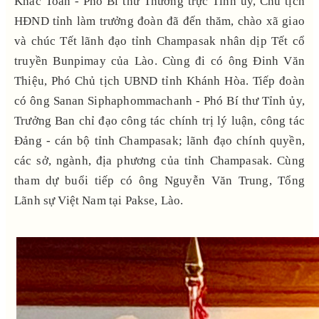
Khắc Toàn - Phó Bí thư Thường trực Tỉnh ủy, Chủ tịch
HĐND tỉnh làm trưởng đoàn đã đến thăm, chào xã giao
và chúc Tết lãnh đạo tỉnh Champasak nhân dịp Tết cổ
truyền Bunpimay của Lào. Cùng đi có ông Đinh Văn
Thiệu, Phó Chủ tịch UBND tỉnh Khánh Hòa. Tiếp đoàn
có ông Sanan Siphaphommachanh - Phó Bí thư Tỉnh ủy,
Trưởng Ban chỉ đạo công tác chính trị lý luận, công tác
Đảng - cán bộ tỉnh Champasak; lãnh đạo chính quyền,
các sở, ngành, địa phương của tỉnh Champasak. Cùng
tham dự buổi tiếp có ông Nguyễn Văn Trung, Tổng
Lãnh sự Việt Nam tại Pakse, Lào.