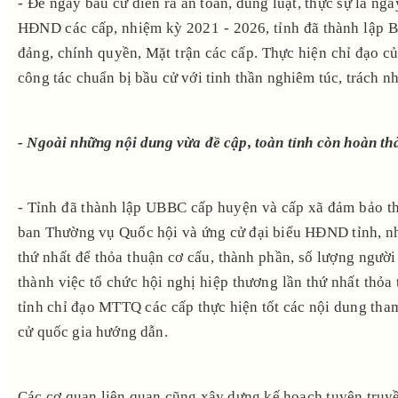
- Để ngày bầu cử diễn ra an toàn, đúng luật, thực sự là 
HĐND các cấp, nhiệm kỳ 2021 - 2026, tỉnh đã thành lập Ba
đảng, chính quyền, Mặt trận các cấp. Thực hiện chỉ đạo c
công tác chuẩn bị bầu cử với tinh thần nghiêm túc, trách n
- Ngoài những nội dung vừa đề cập, toàn tỉnh còn hoàn th
- Tỉnh đã thành lập UBBC cấp huyện và cấp xã đảm bảo th
ban Thường vụ Quốc hội và ứng cử đại biểu HĐND tỉnh, nhi
thứ nhất để thỏa thuận cơ cấu, thành phần, số lượng ngư
thành việc tổ chức hội nghị hiệp thương lần thứ nhất th
tỉnh chỉ đạo MTTQ các cấp thực hiện tốt các nội dung tha
cử quốc gia hướng dẫn.
Các cơ quan liên quan cũng xây dựng kế hoạch tuyên truyền