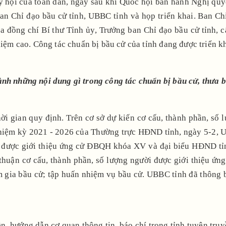
ngày hội của toàn dân, ngay sau khi Quốc hội ban hành Nghị 
n Chỉ đạo bầu cử tỉnh, UBBC tỉnh và họp triển khai. Ban Chỉ 
ủa đồng chí Bí thư Tỉnh ủy, Trưởng ban Chỉ đạo bầu cử tỉnh, 
hiệm cao. Công tác chuẩn bị bầu cử của tỉnh đang được triển kh
ành những nội dung gì trong công tác chuẩn bị bầu cử, thưa 
ời gian quy định. Trên cơ sở dự kiến cơ cấu, thành phần, s
ệm kỳ 2021 - 2026 của Thường trực HĐND tỉnh, ngày 5-2, UBMT
ời được giới thiệu ứng cử ĐBQH khóa XV và đại biểu HĐND t
ỏa thuận cơ cấu, thành phần, số lượng người được giới thiệu
m gia bầu cử; tập huấn nhiệm vụ bầu cử. UBBC tỉnh đã thông 
, hướng dẫn cơ quan thông tin, báo chí trong tỉnh tuyên truyề