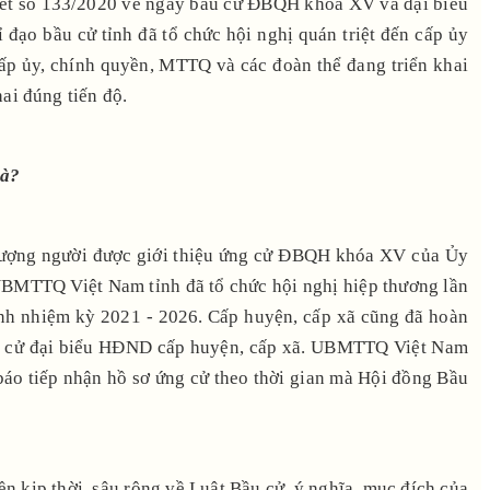
quyết số 133/2020 về ngày bầu cử ĐBQH khóa XV và đại biểu
đạo bầu cử tỉnh đã tổ chức hội nghị quán triệt đến cấp ủy
cấp ủy, chính quyền, MTTQ và các đoàn thể đang triển khai
ai đúng tiến độ.
bà?
ố lượng người được giới thiệu ứng cử ĐBQH khóa XV của Ủy
TQ Việt Nam tỉnh đã tổ chức hội nghị hiệp thương lần
ỉnh nhiệm kỳ 2021 - 2026. Cấp huyện, cấp xã cũng đã hoàn
 ứng cử đại biểu HĐND cấp huyện, cấp xã. UBMTTQ Việt Nam
báo tiếp nhận hồ sơ ứng cử theo thời gian mà Hội đồng Bầu
n kịp thời, sâu rộng về Luật Bầu cử, ý nghĩa, mục đích của