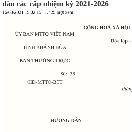
dân các cấp nhiệm kỳ 2021-2026
16/03/2021 15:02:15
1.425 lượt xem
CỘNG HOÀ XÃ HỘI
ỦY BAN MTTQ VIỆT NAM
Độc lập -
TỈNH KHÁNH HÒA
BAN THƯỜNG TRỰC
Số: 36
/HD-MTTQ-BTT
thán
HƯỚNG DẪN