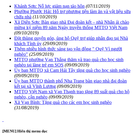
Khánh Sơn: Nỗ lực giảm nạn tảo hôn
(07/11/2019)
Phường Phước Hải: Hỗ trợ phương tiện làm ăn và vật liệu sữa
chữa nhà
(11/10/2019)
Xã Diên Sơn: Bàn giao nhà Đại đoàn kết – nhà Nhân ái chào
mừng kỷ niệm 89 năm Ngày truyền thống MTTQ Việt Nam
(09/10/2019)
Đặt thùng quyên góp, ủng hộ Quỹ trợ giúp nhân đạo tại Nhà
khách Tỉnh ủy
(29/09/2019)
Thêm nhiều hình thức sáng tạo vận động " Quỹ Vì người
nghèo"
(25/09/2019)
MTTQ phường Vạn Thắng thăm và trao quà cho học sinh
nghèo tại làng trẻ em SOS
(09/09/2019)
Ủy ban MTTQ xã Cam Hải Tây tặng quà cho học sinh nghèo
(09/09/2019)
Ủy ban MTTQ thành phố Nha Trang bàn giao nhà đại đoàn
kết tại xã Vĩnh Lương
(09/09/2019)
MTTQ Việt Nam xã Vạn Thạnh trao tặng 89 suất quà cho hộ
nghèo, cận nghèo
(09/09/2019)
Xã Vạn Bình: Tặng quà cho các em học sinh nghèo
(31/08/2019)
[MENU] Hiển thị menu dọc