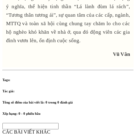
ý nghĩa, thể hiện tinh thần “Lá lành đùm lá rách”,
“Tương thân tương ái”, sự quan tâm của các cấp, ngành,
MTTQ và toàn xã hội cùng chung tay chăm lo cho các
hộ nghèo khó khăn về nhà ở, qua đó động viên các gia
đình vươn lên, ổn định cuộc sống.
Vũ Vân
Tags:
Tác giả:
Tổng số điểm của bài viết là:
0
trong
0
đánh giá
Xếp hạng:
0
-
0
phiếu bầu
CÁC BÀI VIẾT KHÁC