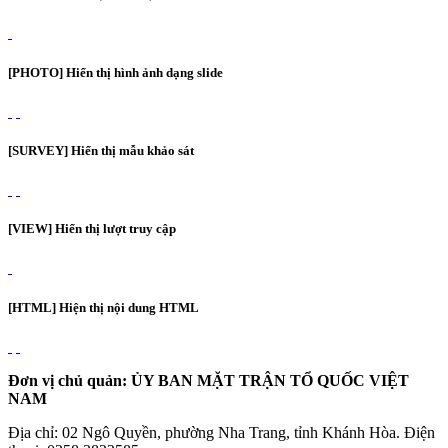
[PHOTO] Hiển thị hình ảnh dạng slide
[SURVEY] Hiển thị mẫu khảo sát
[VIEW] Hiển thị lượt truy cập
[HTML] Hiện thị nội dung HTML
Đơn vị chủ quản: ỦY BAN MẶT TRẬN TỔ QUỐC VIỆT
NAM
Địa chỉ: 02 Ngô Quyền, phường Nha Trang, tỉnh Khánh Hòa. Điện