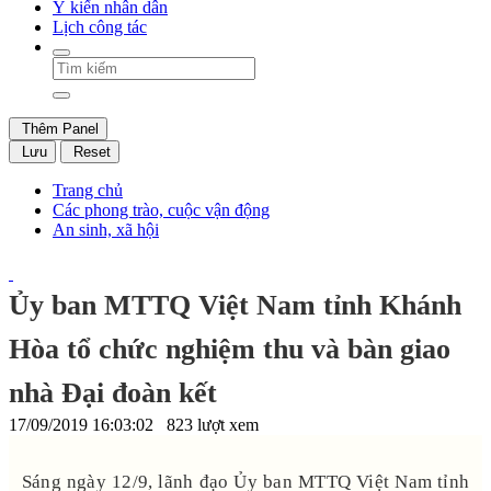
Ý kiến nhân dân
Lịch công tác
Thêm Panel
Lưu
Reset
Trang chủ
Các phong trào, cuộc vận động
An sinh, xã hội
Ủy ban MTTQ Việt Nam tỉnh Khánh
Hòa tổ chức nghiệm thu và bàn giao
nhà Đại đoàn kết
17/09/2019 16:03:02
823 lượt xem
Sáng ngày 12/9, lãnh đạo Ủy ban MTTQ Việt Nam tỉnh