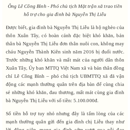
Ông Lê Công Bình - Phó chủ tịch Mặt trận xã trao tiền
hỗ trợ cho gia đình bà Nguyễn Thị Liễu
Được biết, gia đình bà Nguyễn Thị Liễu là hộ nghèo của
thôn Xuân Tây, có hoàn cảnh đặc biệt khó khăn, bản
thân bà Nguyễn Thị Liễu đơn thân nuôi con, không may
cháu Nguyễn Thành Kiên sinh năm 2016 bị đuối nước.
Trước những khó khăn và mất mát của người dân thôn
Xuân Tây, Ủy ban MTTQ Việt Nam xã và bản thân đồng
chí Lê Công Bình – phó chủ tịch UBMTTQ xã đã vận
động các mạnh thường quân trên địa bàn để cùng chia
sẻ những khó khăn, đau thương, mất mát cùng gia đình
bà Nguyễn Thị Liễu với số tiền: 5.100.000đ.
Số tiền hỗ trợ tuy nhỏ nhưng đây là tấm lòng của các
mạnh thường quân gửi đến gia đình chị Liễu thay như
lời động viên, mong gia đình sớm vượt qua nỗi đau