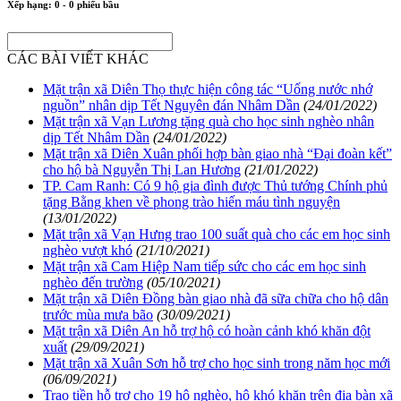
Xếp hạng:
0
-
0
phiếu bầu
CÁC BÀI VIẾT KHÁC
Mặt trận xã Diên Thọ thực hiện công tác “Uống nước nhớ
nguồn” nhân dịp Tết Nguyên đán Nhâm Dần
(24/01/2022)
Mặt trận xã Vạn Lương tặng quà cho học sinh nghèo nhân
dịp Tết Nhâm Dần
(24/01/2022)
Mặt trận xã Diên Xuân phối hợp bàn giao nhà “Đại đoàn kết”
cho hộ bà Nguyễn Thị Lan Hương
(21/01/2022)
TP. Cam Ranh: Có 9 hộ gia đình được Thủ tướng Chính phủ
tặng Bằng khen về phong trào hiến máu tình nguyện
(13/01/2022)
Mặt trận xã Vạn Hưng trao 100 suất quà cho các em học sinh
nghèo vượt khó
(21/10/2021)
Mặt trận xã Cam Hiệp Nam tiếp sức cho các em học sinh
nghèo đến trường
(05/10/2021)
Mặt trận xã Diên Đồng bàn giao nhà đã sữa chữa cho hộ dân
trước mùa mưa bão
(30/09/2021)
Mặt trận xã Diên An hỗ trợ hộ có hoàn cảnh khó khăn đột
xuất
(29/09/2021)
Mặt trận xã Xuân Sơn hỗ trợ cho học sinh trong năm học mới
(06/09/2021)
Trao tiền hỗ trợ cho 19 hộ nghèo, hộ khó khăn trên địa bàn xã