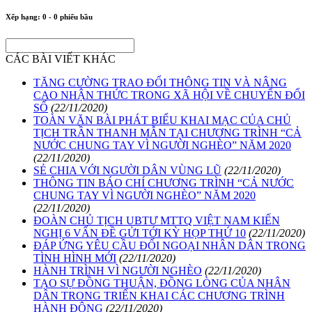
Xếp hạng:
0
-
0
phiếu bầu
CÁC BÀI VIẾT KHÁC
TĂNG CƯỜNG TRAO ĐỔI THÔNG TIN VÀ NÂNG
CAO NHẬN THỨC TRONG XÃ HỘI VỀ CHUYỂN ĐỔI
SỐ
(22/11/2020)
TOÀN VĂN BÀI PHÁT BIỂU KHAI MẠC CỦA CHỦ
TỊCH TRẦN THANH MẪN TẠI CHƯƠNG TRÌNH “CẢ
NƯỚC CHUNG TAY VÌ NGƯỜI NGHÈO” NĂM 2020
(22/11/2020)
SẺ CHIA VỚI NGƯỜI DÂN VÙNG LŨ
(22/11/2020)
THÔNG TIN BÁO CHÍ CHƯƠNG TRÌNH “CẢ NƯỚC
CHUNG TAY VÌ NGƯỜI NGHÈO” NĂM 2020
(22/11/2020)
ĐOÀN CHỦ TỊCH UBTƯ MTTQ VIỆT NAM KIẾN
NGHỊ 6 VẤN ĐỀ GỬI TỚI KỲ HỌP THỨ 10
(22/11/2020)
ĐÁP ỨNG YÊU CẦU ĐỐI NGOẠI NHÂN DÂN TRONG
TÌNH HÌNH MỚI
(22/11/2020)
HÀNH TRÌNH VÌ NGƯỜI NGHÈO
(22/11/2020)
TẠO SỰ ĐỒNG THUẬN, ĐỒNG LÒNG CỦA NHÂN
DÂN TRONG TRIỂN KHAI CÁC CHƯƠNG TRÌNH
HÀNH ĐỘNG
(22/11/2020)