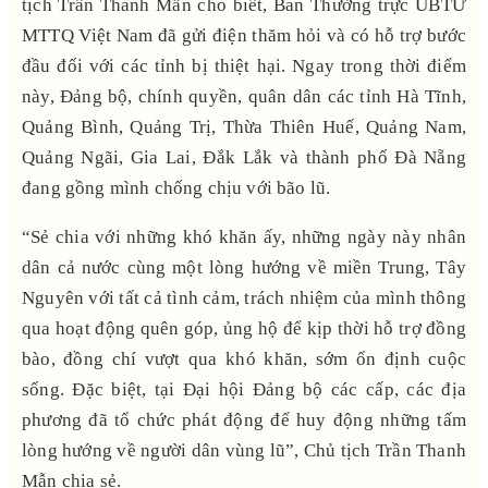
tịch Trần Thanh Mẫn cho biết, Ban Thường trực UBTƯ
MTTQ Việt Nam đã gửi điện thăm hỏi và có hỗ trợ bước
đầu đối với các tỉnh bị thiệt hại. Ngay trong thời điểm
này, Đảng bộ, chính quyền, quân dân các tỉnh Hà Tĩnh,
Quảng Bình, Quảng Trị, Thừa Thiên Huế, Quảng Nam,
Quảng Ngãi, Gia Lai, Đắk Lắk và thành phố Đà Nẵng
đang gồng mình chống chịu với bão lũ.
“Sẻ chia với những khó khăn ấy, những ngày này nhân
dân cả nước cùng một lòng hướng về miền Trung, Tây
Nguyên với tất cả tình cảm, trách nhiệm của mình thông
qua hoạt động quên góp, ủng hộ để kịp thời hỗ trợ đồng
bào, đồng chí vượt qua khó khăn, sớm ổn định cuộc
sống. Đặc biệt, tại Đại hội Đảng bộ các cấp, các địa
phương đã tổ chức phát động để huy động những tấm
lòng hướng về người dân vùng lũ”, Chủ tịch Trần Thanh
Mẫn chia sẻ.