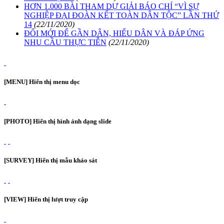
HƠN 1.000 BÀI THAM DỰ GIẢI BÁO CHÍ “VÌ SỰ
NGHIỆP ĐẠI ĐOÀN KẾT TOÀN DÂN TỘC” LẦN THỨ
14
(22/11/2020)
ĐỔI MỚI ĐỂ GẦN DÂN, HIỂU DÂN VÀ ĐÁP ỨNG
NHU CẦU THỰC TIỄN
(22/11/2020)
[MENU] Hiển thị menu dọc
[PHOTO] Hiển thị hình ảnh dạng slide
[SURVEY] Hiển thị mẫu khảo sát
[VIEW] Hiển thị lượt truy cập