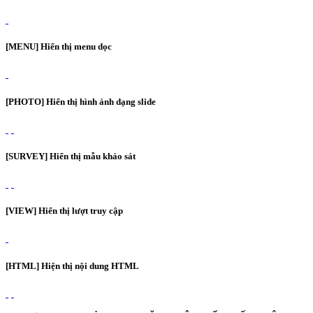
[MENU] Hiển thị menu dọc
[PHOTO] Hiển thị hình ảnh dạng slide
[SURVEY] Hiển thị mẫu khảo sát
[VIEW] Hiển thị lượt truy cập
[HTML] Hiện thị nội dung HTML