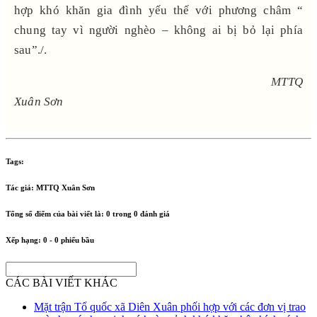
hợp khó khăn gia đình yếu thế với phương châm “
chung tay vì người nghèo – không ai bị bỏ lại phía
sau”./.
MTTQ
Xuân Sơn
Tags:
Tác giả:
MTTQ Xuân Sơn
Tổng số điểm của bài viết là:
0
trong
0
đánh giá
Xếp hạng:
0
-
0
phiếu bầu
CÁC BÀI VIẾT KHÁC
Mặt trận Tổ quốc xã Diên Xuân phối hợp với các đơn vị trao