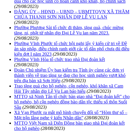
quà cho các học sinh có hoàn cảnh khó khăn, hộ chính sách
(29/08/2023)
ĐẢNG ỦY – HĐND – UBND – UBMTTQVN XÃ THĂM
CHÙA THANH SƠN NHÂN DỊP LỄ VU LAN
(29/08/2023)
Phường Phương Sài tổ chức đi thăm, tặng quà, chúc mừng
tăng, ni, phật tử nhân dịp Đại Lễ Vu lan năm 2023.
(29/08/2023)
Phường Vĩnh Phước tổ chức hội nghị lấy ý kiến cử tri về Đề
án sáp nhập, điều chỉnh ranh giới các tổ dân phố chưa đủ điều
kiện đợt I năm 2023
(29/08/2023)
Phường Vĩnh Hòa tổ chức trao nhà Đại đoàn kết
(29/08/2023)
Đoàn Chủ nhiệm Ủy ban kiểm tra Tỉnh ủy cùng các đơn vị
thành viên về trao tặng xe đạp cho học sinh nghèo vượt khó
trên địa bàn xã Sơn Hiệp
(29/08/2023)
Trao tặng quà cho hộ nghèo, cận nghèo, khó khăn xã Cam
Hải Tây nhân dịp Lễ Vu Lan báo hiếu
(29/08/2023)
MTTQ xã Ninh Tân tổ chức bàn giao nhà “Đại đoàn kết” cho
hộ nghèo, hộ cận nghèo đồng bào dân tộc thiểu số thôn Suối
Sâu
(29/08/2023)
Xã Vạn Phước ra mắt mô hình chuyển đổi số “Hòm thư số –
Mặt trận lắng nghe ý kiến Nhân dân”
(28/08/2023)
MTTQ Việt Nam xã Diên Đồng bàn giao nhà Đại đoàn kết
cho hộ nghèo
(28/08/2023)