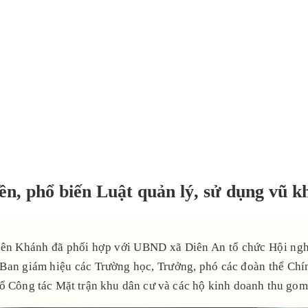
 phổ biến Luật quản lý, sử dụng vũ khí,
 Khánh đã phối hợp với UBND xã Diên An tổ chức Hội nghị tr
n Ban giám hiệu các Trường học, Trưởng, phó các đoàn thể Chín
ổ Công tác Mặt trận khu dân cư và các hộ kinh doanh thu gom p