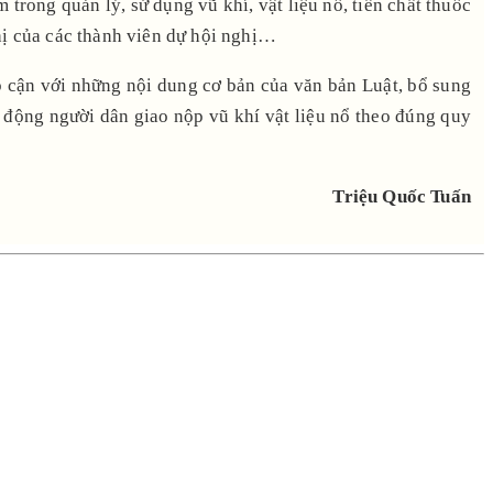
trong quản lý, sử dụng vũ khí, vật liệu nổ, tiền chất thuốc
ghị của các thành viên dự hội nghị…
ếp cận với những nội dung cơ bản của văn bản Luật, bổ sung
n động người dân giao nộp vũ khí vật liệu nổ theo đúng quy
Triệu Quốc Tuấn