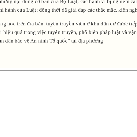
hững nội dung cơ bản của Bộ Luật; các hành vi bị nghiêm cấm 
hi hành của Luật; đồng thời đã giải đáp các thắc mắc, kiến n
ng học trên địa bàn, tuyên truyền viên ở khu dân cư được ti
i hiệu quả trong việc tuyên truyền, phổ biến pháp luật và vậ
oàn dân bảo vệ An ninh Tổ quốc” tại địa phương.