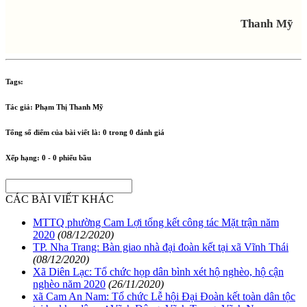
Thanh Mỹ
Tags:
Tác giả:
Phạm Thị Thanh Mỹ
Tổng số điểm của bài viết là:
0
trong
0
đánh giá
Xếp hạng:
0
-
0
phiếu bầu
CÁC BÀI VIẾT KHÁC
MTTQ phường Cam Lợi tổng kết công tác Mặt trận năm
2020
(08/12/2020)
TP. Nha Trang: Bàn giao nhà đại đoàn kết tại xã Vĩnh Thái
(08/12/2020)
Xã Diên Lạc: Tổ chức họp dân bình xét hộ nghèo, hộ cận
nghèo năm 2020
(26/11/2020)
xã Cam An Nam: Tổ chức Lễ hội Đại Đoàn kết toàn dân tộc