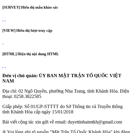
[SURVEY] Hiển thị mẫu khảo sát
[VIEW] Hiển thị lượt truy cập
[HTML] Hiện thị nội dung HTML
Đơn vị chủ quản: ỦY BAN MẶT TRẬN TỔ QUỐC VIỆT
NAM
Địa chỉ: 02 Ngô Quyền, phường Nha Trang, tỉnh Khánh Hòa. Điện
thoại: 0258.3822585
Giấp phép: Số 01/GP-STTTT do Sở Thông tin và Truyền thông
tỉnh Khánh Hòa cấp ngày 15/01/2018
Bài viết cộng tác xin gửi về email: duyettinbaimtkh@gmail.com
® Vui lòng ghi rõ nguồn "Mặt Trận Tổ Quốc Khánh Hòa" khi đăng