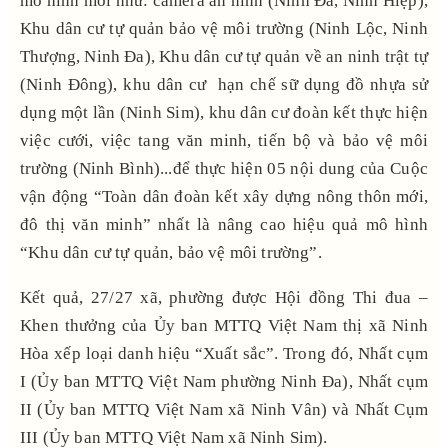
mô hình mới như: camera an ninh (Ninh Đa, Ninh Hiệp),
Khu dân cư tự quản bảo vệ môi trường (Ninh Lộc, Ninh
Thượng, Ninh Đa), Khu dân cư tự quản về an ninh trật tự
(Ninh Đông), khu dân cư hạn chế sữ dụng đồ nhựa sử
dụng một lần (Ninh Sim), khu dân cư đoàn kết thực hiện
việc cưới, việc tang văn minh, tiến bộ và bảo vệ môi
trường (Ninh Bình)...để thực hiện 05 nội dung của Cuộc
vận động “Toàn dân đoàn kết xây dựng nông thôn mới,
đô thị văn minh” nhất là nâng cao hiệu quả mô hình
“Khu dân cư tự quản, bảo vệ môi trường”.
Kết quả, 27/27 xã, phường được Hội đồng Thi đua –
Khen thưởng của Ủy ban MTTQ Việt Nam thị xã Ninh
Hòa xếp loại danh hiệu “Xuất sắc”. Trong đó, Nhất cụm
I (Ủy ban MTTQ Việt Nam phường Ninh Đa), Nhất cụm
II (Ủy ban MTTQ Việt Nam xã Ninh Vân) và Nhất Cụm
III (Ủy ban MTTQ Việt Nam xã Ninh Sim).