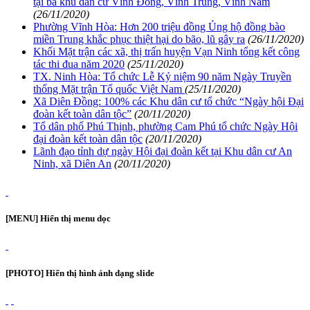
tại ba khu dân cư Vĩnh Đông, Vĩnh Trung, Vĩnh Nam
(26/11/2020)
Phường Vĩnh Hòa: Hơn 200 triệu đồng Ủng hộ đồng bào
miền Trung khắc phục thiệt hại do bão, lũ gây ra
(26/11/2020)
Khối Mặt trận các xã, thị trấn huyện Vạn Ninh tổng kết công
tác thi đua năm 2020
(25/11/2020)
TX. Ninh Hòa: Tổ chức Lễ Kỷ niệm 90 năm Ngày Truyền
thống Mặt trận Tổ quốc Việt Nam
(25/11/2020)
Xã Diên Đồng: 100% các Khu dân cư tổ chức “Ngày hội Đại
đoàn kết toàn dân tộc”
(20/11/2020)
Tổ dân phố Phú Thịnh, phường Cam Phú tổ chức Ngày Hội
đại đoàn kết toàn dân tộc
(20/11/2020)
Lãnh đạo tỉnh dự ngày Hội đại đoàn kết tại Khu dân cư An
Ninh, xã Diên An
(20/11/2020)
[MENU] Hiển thị menu dọc
[PHOTO] Hiển thị hình ảnh dạng slide