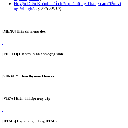
Huyện Diên Khánh: Tổ chức phát động Tháng cao điểm vì
người nghèo
(25/10/2019)
[MENU] Hiển thị menu dọc
[PHOTO] Hiển thị hình ảnh dạng slide
[SURVEY] Hiển thị mẫu khảo sát
[VIEW] Hiển thị lượt truy cập
[HTML] Hiện thị nội dung HTML