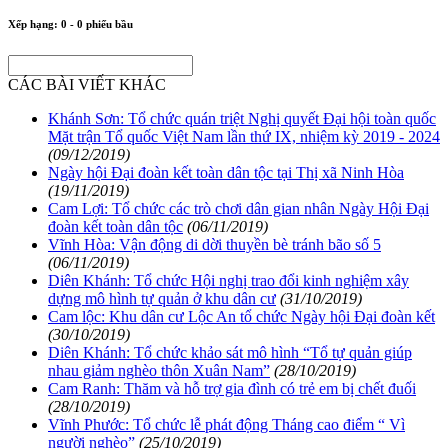
Xếp hạng:
0
-
0
phiếu bầu
CÁC BÀI VIẾT KHÁC
Khánh Sơn: Tổ chức quán triệt Nghị quyết Đại hội toàn quốc
Mặt trận Tổ quốc Việt Nam lần thứ IX, nhiệm kỳ 2019 - 2024
(09/12/2019)
Ngày hội Đại đoàn kết toàn dân tộc tại Thị xã Ninh Hòa
(19/11/2019)
Cam Lợi: Tổ chức các trò chơi dân gian nhân Ngày Hội Đại
đoàn kết toàn dân tộc
(06/11/2019)
Vĩnh Hòa: Vận động di dời thuyền bè tránh bão số 5
(06/11/2019)
Diên Khánh: Tổ chức Hội nghị trao đổi kinh nghiệm xây
dựng mô hình tự quản ở khu dân cư
(31/10/2019)
Cam lộc: Khu dân cư Lộc An tổ chức Ngày hội Đại đoàn kết
(30/10/2019)
Diên Khánh: Tổ chức khảo sát mô hình “Tổ tự quản giúp
nhau giảm nghèo thôn Xuân Nam”
(28/10/2019)
Cam Ranh: Thăm và hỗ trợ gia đình có trẻ em bị chết đuối
(28/10/2019)
Vĩnh Phước: Tổ chức lễ phát động Tháng cao điểm “ Vì
người nghèo”
(25/10/2019)