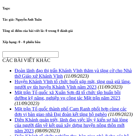
Tags:
Tác giả:
Nguyễn Anh Tuấn
Tổng số điểm của bài viết là:
0
trong
0
đánh giá
Xếp hạng:
0
-
0
phiếu bầu
CÁC BÀI VIẾT KHÁC
Đoàn lãnh đạo thị trấn Khánh Vĩnh thăm và tặng cờ cho Nhà
thờ Giáo xứ Khánh Vĩnh
(11/09/2023)
Huyện Khánh Vĩnh tổ chức buổi gặp mặt, tặng quà già làng,
người uy tín huyện Khánh Vĩnh năm 2023
(11/09/2023)
Mặt trận Tổ quốc xã Xuân Sơn đã tổ chức tập huấn bồi
dưỡng kỹ năng, nghiệp vụ công tác Mặt trận năm 2023
(11/09/2023)
Mặt trận Tổ quốc thành phố Cam Ranh phối hợp cùng các
đơn vị bàn giao nhà Đại đoàn kết tặng hộ nghèo
(11/09/2023)
Diên Khánh quán triệt, lãnh đạo việc lấy ý kiến sự hài lòng
của người dân về kết quả xây dựng huyện nông thôn mới
năm 2023
(08/09/2023)