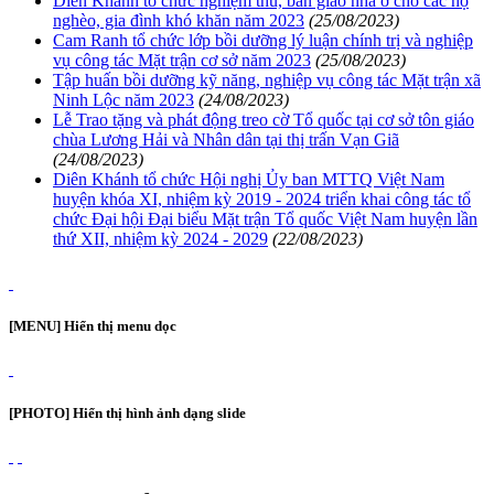
Diên Khánh tổ chức nghiệm thu, bàn giao nhà ở cho các hộ
nghèo, gia đình khó khăn năm 2023
(25/08/2023)
Cam Ranh tổ chức lớp bồi dưỡng lý luận chính trị và nghiệp
vụ công tác Mặt trận cơ sở năm 2023
(25/08/2023)
Tập huấn bồi dưỡng kỹ năng, nghiệp vụ công tác Mặt trận xã
Ninh Lộc năm 2023
(24/08/2023)
Lễ Trao tặng và phát động treo cờ Tổ quốc tại cơ sở tôn giáo
chùa Lương Hải và Nhân dân tại thị trấn Vạn Giã
(24/08/2023)
Diên Khánh tổ chức Hội nghị Ủy ban MTTQ Việt Nam
huyện khóa XI, nhiệm kỳ 2019 - 2024 triển khai công tác tổ
chức Đại hội Đại biểu Mặt trận Tổ quốc Việt Nam huyện lần
thứ XII, nhiệm kỳ 2024 - 2029
(22/08/2023)
[MENU] Hiển thị menu dọc
[PHOTO] Hiển thị hình ảnh dạng slide