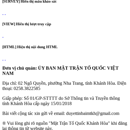
[SURVEY] Hiển thị mẫu khảo sát
[VIEW] Hiển thị lượt truy cập
[HTML] Hiện thị nội dung HTML
Đơn vị chủ quản: ỦY BAN MẶT TRẬN TỔ QUỐC VIỆT
NAM
Địa chỉ: 02 Ngô Quyền, phường Nha Trang, tỉnh Khánh Hòa. Điện
thoại: 0258.3822585
Giấp phép: Số 01/GP-STTTT do Sở Thông tin và Truyền thông
tỉnh Khánh Hòa cấp ngày 15/01/2018
Bài viết cộng tác xin gửi về email: duyettinbaimtkh@gmail.com
® Vui lòng ghi rõ nguồn "Mặt Trận Tổ Quốc Khánh Hòa" khi đăng
lại thông tin từ website này.