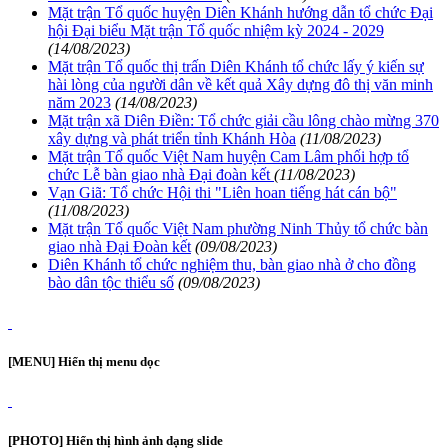
Mặt trận Tổ quốc huyện Diên Khánh hướng dẫn tổ chức Đại
hội Đại biểu Mặt trận Tổ quốc nhiệm kỳ 2024 - 2029
(14/08/2023)
Mặt trận Tổ quốc thị trấn Diên Khánh tổ chức lấy ý kiến sự
hài lòng của người dân về kết quả Xây dựng đô thị văn minh
năm 2023
(14/08/2023)
Mặt trận xã Diên Điền: Tổ chức giải cầu lông chào mừng 370
xây dựng và phát triển tỉnh Khánh Hòa
(11/08/2023)
Mặt trận Tổ quốc Việt Nam huyện Cam Lâm phối hợp tổ
chức Lễ bàn giao nhà Đại đoàn kết
(11/08/2023)
Vạn Giã: Tổ chức Hội thi "Liên hoan tiếng hát cán bộ"
(11/08/2023)
Mặt trận Tổ quốc Việt Nam phường Ninh Thủy tổ chức bàn
giao nhà Đại Đoàn kết
(09/08/2023)
Diên Khánh tổ chức nghiệm thu, bàn giao nhà ở cho đồng
bào dân tộc thiểu số
(09/08/2023)
[MENU] Hiển thị menu dọc
[PHOTO] Hiển thị hình ảnh dạng slide