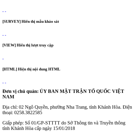
[SURVEY] Hiển thị mẫu khảo sát
[VIEW] Hiển thị lượt truy cập
[HTML] Hiện thị nội dung HTML
Đơn vị chủ quản: ỦY BAN MẶT TRẬN TỔ QUỐC VIỆT
NAM
Địa chỉ: 02 Ngô Quyền, phường Nha Trang, tỉnh Khánh Hòa. Điện
thoại: 0258.3822585
Giấp phép: Số 01/GP-STTTT do Sở Thông tin và Truyền thông
tỉnh Khánh Hòa cấp ngày 15/01/2018