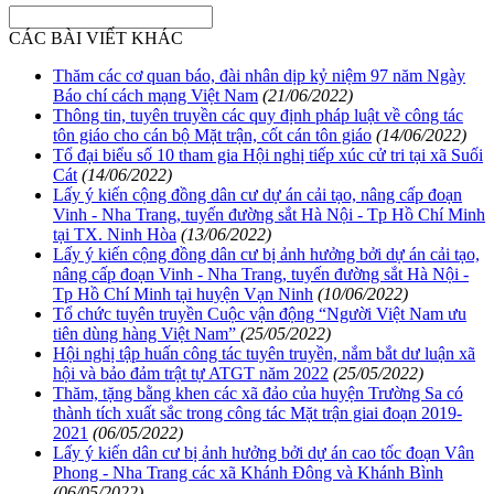
CÁC BÀI VIẾT KHÁC
Thăm các cơ quan báo, đài nhân dịp kỷ niệm 97 năm Ngày
Báo chí cách mạng Việt Nam
(21/06/2022)
Thông tin, tuyên truyền các quy định pháp luật về công tác
tôn giáo cho cán bộ Mặt trận, cốt cán tôn giáo
(14/06/2022)
Tổ đại biểu số 10 tham gia Hội nghị tiếp xúc cử tri tại xã Suối
Cát
(14/06/2022)
Lấy ý kiến cộng đồng dân cư dự án cải tạo, nâng cấp đoạn
Vinh - Nha Trang, tuyến đường sắt Hà Nội - Tp Hồ Chí Minh
tại TX. Ninh Hòa
(13/06/2022)
Lấy ý kiến cộng đồng dân cư bị ảnh hưởng bởi dự án cải tạo,
nâng cấp đoạn Vinh - Nha Trang, tuyến đường sắt Hà Nội -
Tp Hồ Chí Minh tại huyện Vạn Ninh
(10/06/2022)
Tổ chức tuyên truyền Cuộc vận động “Người Việt Nam ưu
tiên dùng hàng Việt Nam”
(25/05/2022)
Hội nghị tập huấn công tác tuyên truyền, nắm bắt dư luận xã
hội và bảo đảm trật tự ATGT năm 2022
(25/05/2022)
Thăm, tặng bằng khen các xã đảo của huyện Trường Sa có
thành tích xuất sắc trong công tác Mặt trận giai đoạn 2019-
2021
(06/05/2022)
Lấy ý kiến dân cư bị ảnh hưởng bởi dự án cao tốc đoạn Vân
Phong - Nha Trang các xã Khánh Đông và Khánh Bình
(06/05/2022)