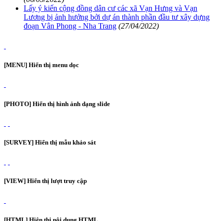
Lấy ý kiến cộng đồng dân cư các xã Vạn Hưng và Vạn
Lương bị ảnh hưởng bởi dự án thành phần đầu tư xây dựng
đoạn Vân Phong - Nha Trang
(27/04/2022)
[MENU] Hiển thị menu dọc
[PHOTO] Hiển thị hình ảnh dạng slide
[SURVEY] Hiển thị mẫu khảo sát
[VIEW] Hiển thị lượt truy cập
[HTML] Hiện thị nội dung HTML