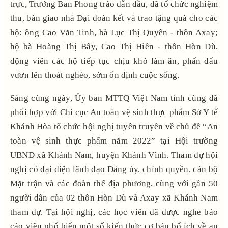
trực, Trưởng Ban Phong trào dẫn đầu, đã tổ chức nghiệm
thu, bàn giao nhà Đại đoàn kết và trao tặng quà cho các
hộ: ông Cao Văn Tinh, bà Lục Thị Quyên - thôn Axay;
hộ bà Hoàng Thị Bấy, Cao Thị Hiền - thôn Hòn Dù,
động viên các hộ tiếp tục chịu khó làm ăn, phấn đấu
vươn lên thoát nghèo, sớm ổn định cuộc sống.
Sáng cùng ngày, Ủy ban MTTQ Việt Nam tỉnh cũng đã
phối hợp với Chi cục An toàn vệ sinh thực phẩm Sở Y tế
Khánh Hòa tổ chức hội nghị tuyên truyền về chủ đề “An
toàn vệ sinh thực phẩm năm 2022” tại Hội trường
UBND xã Khánh Nam, huyện Khánh Vĩnh. Tham dự hội
nghị có đại diện lãnh đạo Đảng ủy, chính quyền, cán bộ
Mặt trận và các đoàn thể địa phương, cùng với gần 50
người dân của 02 thôn Hòn Dù và Axay xã Khánh Nam
tham dự. Tại hội nghị, các học viên đã được nghe báo
cáo viên phổ biến một số kiến thức cơ bản bổ ích về an