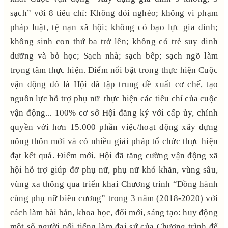
sạch” với 8 tiêu chí: Không đói nghèo; không vi phạm
pháp luật, tệ nạn xã hội; không có bạo lực gia đình;
không sinh con thứ ba trở lên; không có trẻ suy dinh
dưỡng và bỏ học; Sạch nhà; sạch bếp; sạch ngõ làm
trọng tâm thực hiện. Điểm nổi bật trong thực hiện Cuộc
vận động đó là Hội đã tập trung đề xuất cơ chế, tạo
nguồn lực hỗ trợ phụ nữ thực hiện các tiêu chí của cuộc
vận động... 100% cơ sở Hội đăng ký với cấp ủy, chính
quyền với hơn 15.000 phần việc/hoạt động xây dựng
nông thôn mới và có nhiều giải pháp tổ chức thực hiện
đạt kết quả. Điểm mới, Hội đã tăng cường vận động xã
hội hỗ trợ giúp đỡ phụ nữ, phụ nữ khó khăn, vùng sâu,
vùng xa thông qua triển khai Chương trình “Đồng hành
cùng phụ nữ biên cương” trong 3 năm (2018-2020) với
cách làm bài bản, khoa học, đổi mới, sáng tạo: huy động
một số người nổi tiếng làm đại sứ của Chương trình để