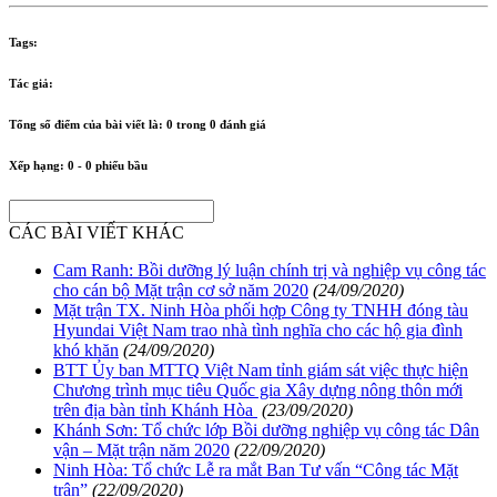
Tags:
Tác giả:
Tổng số điểm của bài viết là:
0
trong
0
đánh giá
Xếp hạng:
0
-
0
phiếu bầu
CÁC BÀI VIẾT KHÁC
Cam Ranh: Bồi dưỡng lý luận chính trị và nghiệp vụ công tác
cho cán bộ Mặt trận cơ sở năm 2020
(24/09/2020)
Mặt trận TX. Ninh Hòa phối hợp Công ty TNHH đóng tàu
Hyundai Việt Nam trao nhà tình nghĩa cho các hộ gia đình
khó khăn
(24/09/2020)
BTT Ủy ban MTTQ Việt Nam tỉnh giám sát việc thực hiện
Chương trình mục tiêu Quốc gia Xây dựng nông thôn mới
trên địa bàn tỉnh Khánh Hòa
(23/09/2020)
Khánh Sơn: Tổ chức lớp Bồi dưỡng nghiệp vụ công tác Dân
vận – Mặt trận năm 2020
(22/09/2020)
Ninh Hòa: Tổ chức Lễ ra mắt Ban Tư vấn “Công tác Mặt
trận”
(22/09/2020)