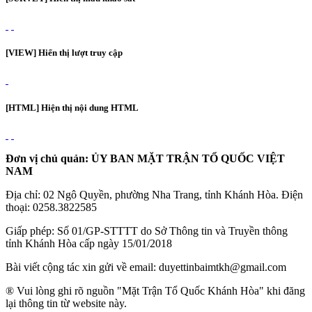
[VIEW] Hiển thị lượt truy cập
[HTML] Hiện thị nội dung HTML
Đơn vị chủ quản: ỦY BAN MẶT TRẬN TỔ QUỐC VIỆT
NAM
Địa chỉ: 02 Ngô Quyền, phường Nha Trang, tỉnh Khánh Hòa. Điện
thoại: 0258.3822585
Giấp phép: Số 01/GP-STTTT do Sở Thông tin và Truyền thông
tỉnh Khánh Hòa cấp ngày 15/01/2018
Bài viết cộng tác xin gửi về email: duyettinbaimtkh@gmail.com
® Vui lòng ghi rõ nguồn "Mặt Trận Tổ Quốc Khánh Hòa" khi đăng
lại thông tin từ website này.