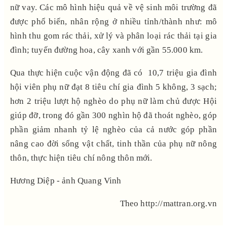
nữ vay. Các mô hình hiệu quả về vệ sinh môi trường đã
được phổ biến, nhân rộng ở nhiều tỉnh/thành như: mô
hình thu gom rác thải, xử lý và phân loại rác thải tại gia
đình; tuyến đường hoa, cây xanh với gần 55.000 km.
Qua thực hiện cuộc vận động đã có 10,7 triệu gia đình
hội viên phụ nữ đạt 8 tiêu chí gia đình 5 không, 3 sạch;
hơn 2 triệu lượt hộ nghèo do phụ nữ làm chủ được Hội
giúp đỡ, trong đó gần 300 nghìn hộ đã thoát nghèo, góp
phần giảm nhanh tỷ lệ nghèo của cả nước góp phần
nâng cao đời sống vật chất, tinh thần của phụ nữ nông
thôn, thực hiện tiêu chí nông thôn mới.
Hương Diệp - ảnh Quang Vinh
Theo http://mattran.org.vn