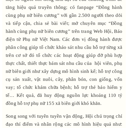
tăng hiệu quả truyền thông; có fanpage “Đồng hành
cùng phụ nữ biên cương” với gần 2.500 người theo dõi
và tiếp cận, chia sẻ bài viết; mở chuyên mục “Đồng
hành cùng phụ nữ biên cương” trên trang Web Hội, Báo
điện tử Phụ nữ Việt Nam. Các đơn vị đồng hành được
phân công giúp tổ chức khảo sát nhu cầu hỗ trợ từng xã
trên cơ sở đó tổ chức các hoạt động giúp đỡ phù hợp
thực chất, thiết thực bám sát nhu cầu của hội viên, phụ
nữ biên giới như xây dựng mô hình sinh kế; hỗ trợ công
cụ sản xuất, vật nuôi, cây, phân bón, con giống, vốn
vay; tổ chức khám chữa bệnh; hỗ trợ thẻ bảo hiểm y
tế… Kết quả, đã huy động nguồn lực khoảng 110 tỷ
đồng hỗ trợ phụ nữ 155 xã biên giới khó khăn.
Song song với tuyên tuyền vận động, Hội chú trọng chỉ
đạo thí điểm và nhân rộng các mô hình hiệu quả như: