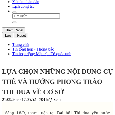
Ý kiến nhân dân
Lịch công tác
Thêm Panel
Lưu
Reset
Trang chủ
Tin tổng hợp - Thông báo
Tin hoạt động Mặt trận Tổ quốc tỉnh
LỰA CHỌN NHỮNG NỘI DUNG CỤ
THỂ VÀ HƯỚNG PHONG TRÀO
THI ĐUA VỀ CƠ SỞ
21/09/2020 17:05:52
704 lượt xem
Sáng 18/9, tham luận tại Đại hội Thi đua yêu nước