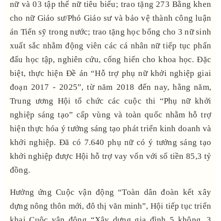
nữ và 03 tập thể nữ tiêu biểu; trao tặng 273 Bằng khen
cho nữ Giáo sư/Phó Giáo sư và bảo vệ thành công luận
án Tiến sỹ trong nước; trao tặng học bổng cho 3 nữ sinh
xuất sắc nhằm động viên các cá nhân nữ tiếp tục phấn
đấu học tập, nghiên cứu, cống hiến cho khoa học. Đặc
biệt, thực hiện Đề án “Hỗ trợ phụ nữ khởi nghiệp giai
đoạn 2017 - 2025”, từ năm 2018 đến nay, hằng năm,
Trung ương Hội tổ chức các cuộc thi “Phụ nữ khởi
nghiệp sáng tạo” cấp vùng và toàn quốc nhằm hỗ trợ
hiện thực hóa ý tưởng sáng tạo phát triển kinh doanh và
khởi nghiệp. Đã có 7.640 phụ nữ có ý tưởng sáng tạo
khởi nghiệp được Hội hỗ trợ vay vốn với số tiền 85,3 tỷ
đồng.
Hưởng ứng Cuộc vận động “Toàn dân đoàn kết xây
dựng nông thôn mới, đô thị văn minh”, Hội tiếp tục triển
khai Cuộc vận động “Xây dựng gia đình 5 không, 3