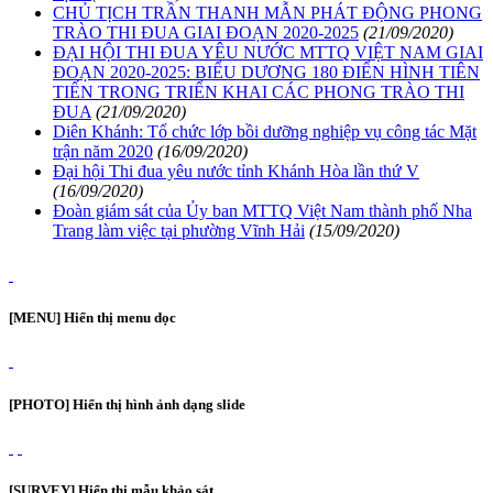
CHỦ TỊCH TRẦN THANH MẪN PHÁT ĐỘNG PHONG
TRÀO THI ĐUA GIAI ĐOẠN 2020-2025
(21/09/2020)
ĐẠI HỘI THI ĐUA YÊU NƯỚC MTTQ VIỆT NAM GIAI
ĐOẠN 2020-2025: BIỂU DƯƠNG 180 ĐIỂN HÌNH TIÊN
TIẾN TRONG TRIỂN KHAI CÁC PHONG TRÀO THI
ĐUA
(21/09/2020)
Diên Khánh: Tổ chức lớp bồi dưỡng nghiệp vụ công tác Mặt
trận năm 2020
(16/09/2020)
Đại hội Thi đua yêu nước tỉnh Khánh Hòa lần thứ V
(16/09/2020)
Đoàn giám sát của Ủy ban MTTQ Việt Nam thành phố Nha
Trang làm việc tại phường Vĩnh Hải
(15/09/2020)
[MENU] Hiển thị menu dọc
[PHOTO] Hiển thị hình ảnh dạng slide
[SURVEY] Hiển thị mẫu khảo sát