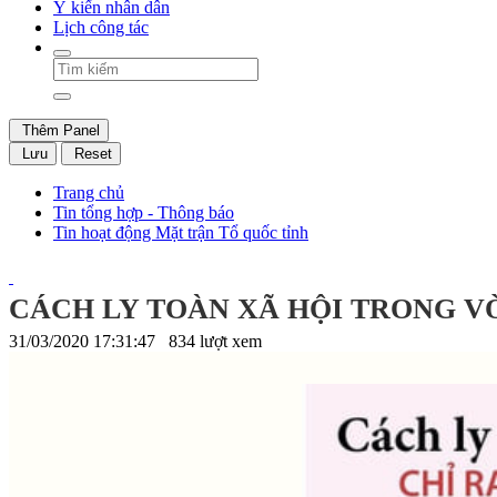
Ý kiến nhân dân
Lịch công tác
Thêm Panel
Lưu
Reset
Trang chủ
Tin tổng hợp - Thông báo
Tin hoạt động Mặt trận Tổ quốc tỉnh
CÁCH LY TOÀN XÃ HỘI TRONG V
31/03/2020 17:31:47
834 lượt xem