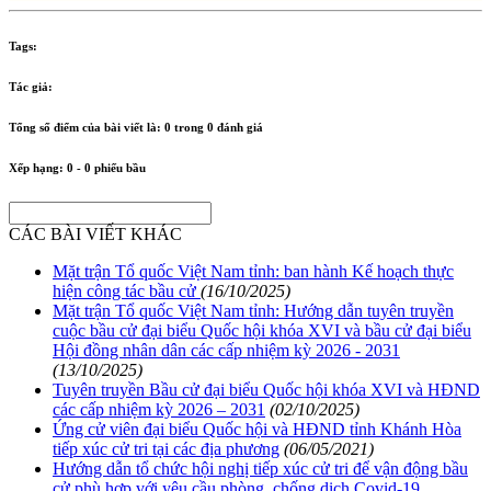
Tags:
Tác giả:
Tổng số điểm của bài viết là:
0
trong
0
đánh giá
Xếp hạng:
0
-
0
phiếu bầu
CÁC BÀI VIẾT KHÁC
Mặt trận Tổ quốc Việt Nam tỉnh: ban hành Kế hoạch thực
hiện công tác bầu cử
(16/10/2025)
Mặt trận Tổ quốc Việt Nam tỉnh: Hướng dẫn tuyên truyền
cuộc bầu cử đại biểu Quốc hội khóa XVI và bầu cử đại biểu
Hội đồng nhân dân các cấp nhiệm kỳ 2026 - 2031
(13/10/2025)
Tuyên truyền Bầu cử đại biểu Quốc hội khóa XVI và HĐND
các cấp nhiệm kỳ 2026 – 2031
(02/10/2025)
Ứng cử viên đại biểu Quốc hội và HĐND tỉnh Khánh Hòa
tiếp xúc cử tri tại các địa phương
(06/05/2021)
Hướng dẫn tổ chức hội nghị tiếp xúc cử tri để vận động bầu
cử phù hợp với yêu cầu phòng, chống dịch Covid-19