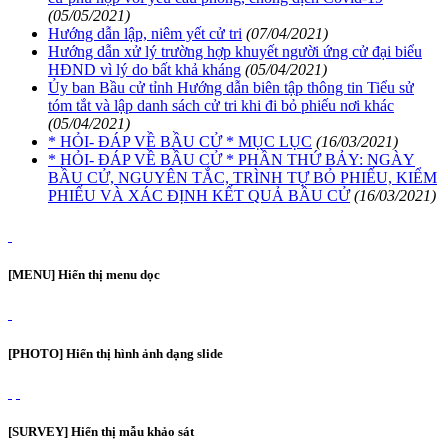
(05/05/2021)
Hướng dẫn lập, niêm yết cử tri
(07/04/2021)
Hướng dẫn xử lý trường hợp khuyết người ứng cử đại biểu
HĐND vì lý do bất khả kháng
(05/04/2021)
Ủy ban Bầu cử tỉnh Hướng dẫn biên tập thông tin Tiểu sử
tóm tắt và lập danh sách cử tri khi đi bỏ phiếu nơi khác
(05/04/2021)
* HỎI- ĐÁP VỀ BẦU CỬ * MỤC LỤC
(16/03/2021)
* HỎI- ĐÁP VỀ BẦU CỬ * PHẦN THỨ BẢY: NGÀY
BẦU CỬ, NGUYÊN TẮC, TRÌNH TỰ BỎ PHIẾU, KIỂM
PHIẾU VÀ XÁC ĐỊNH KẾT QUẢ BẦU CỬ
(16/03/2021)
[MENU] Hiển thị menu dọc
[PHOTO] Hiển thị hình ảnh dạng slide
[SURVEY] Hiển thị mẫu khảo sát