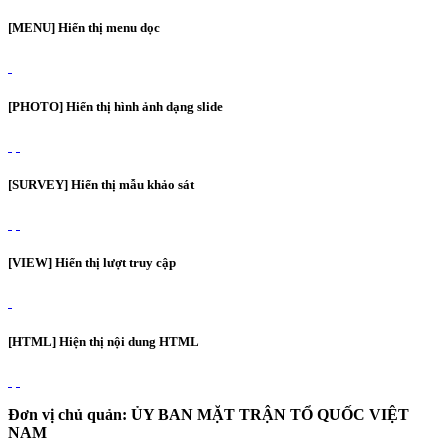
[MENU] Hiển thị menu dọc
[PHOTO] Hiển thị hình ảnh dạng slide
[SURVEY] Hiển thị mẫu khảo sát
[VIEW] Hiển thị lượt truy cập
[HTML] Hiện thị nội dung HTML
Đơn vị chủ quản: ỦY BAN MẶT TRẬN TỔ QUỐC VIỆT
NAM