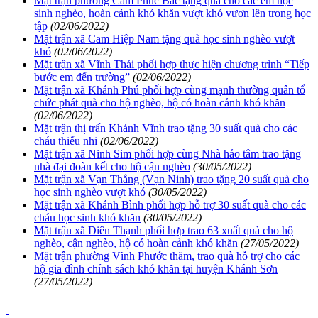
Mặt trận phường Cam Phúc Bắc tặng quà cho các em học
sinh nghèo, hoàn cảnh khó khăn vượt khó vươn lên trong học
tập
(02/06/2022)
Mặt trận xã Cam Hiệp Nam tặng quà học sinh nghèo vượt
khó
(02/06/2022)
Mặt trận xã Vĩnh Thái phối hợp thực hiện chương trình “Tiếp
bước em đến trường”
(02/06/2022)
Mặt trận xã Khánh Phú phối hợp cùng mạnh thường quân tổ
chức phát quà cho hộ nghèo, hộ có hoàn cảnh khó khăn
(02/06/2022)
Mặt trận thị trấn Khánh Vĩnh trao tặng 30 suất quà cho các
cháu thiếu nhi
(02/06/2022)
Mặt trận xã Ninh Sim phối hợp cùng Nhà hảo tâm trao tặng
nhà đại đoàn kết cho hộ cận nghèo
(30/05/2022)
Mặt trận xã Vạn Thắng (Vạn Ninh) trao tặng 20 suất quà cho
học sinh nghèo vượt khó
(30/05/2022)
Mặt trận xã Khánh Bình phối hợp hỗ trợ 30 suất quà cho các
cháu học sinh khó khăn
(30/05/2022)
Mặt trận xã Diên Thạnh phối hợp trao 63 xuất quà cho hộ
nghèo, cận nghèo, hộ có hoàn cảnh khó khăn
(27/05/2022)
Mặt trận phường Vĩnh Phước thăm, trao quà hỗ trợ cho các
hộ gia đình chính sách khó khăn tại huyện Khánh Sơn
(27/05/2022)