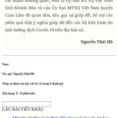
các mạnh thường quân, nhất là Ủy ban MTTQ Việt Nam
tỉnh Khánh Hòa và của Ủy ban MTTQ Việt Nam huyện
Cam Lâm đã quan tâm, kêu gọi sự giúp đỡ, hỗ trợ các
phần quà thật ý nghĩa giúp đỡ đến các hộ khó khăn do
ảnh hưởng dịch Covid-19 trên địa bàn xã.
Nguyễn Thái Hồ
Tags:
Tác giả:
Nguyễn Thái Hồ
Tổng số điểm của bài viết là:
0
trong
0
đánh giá
Xếp hạng:
0
-
0
phiếu bầu
CÁC BÀI VIẾT KHÁC