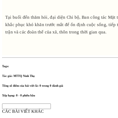
Tại buổi đến thăm hỏi, đại diện Chi bộ, Ban công tác Mặt
khắc phục khó khăn trước mắt để ổn định cuộc sống, tiếp 
trận và các đoàn thể của xã, thôn trong thời gian qua.
Tags:
Tác giả:
MTTQ Ninh Thọ
Tổng số điểm của bài viết là:
0
trong
0
đánh giá
Xếp hạng:
0
-
0
phiếu bầu
CÁC BÀI VIẾT KHÁC