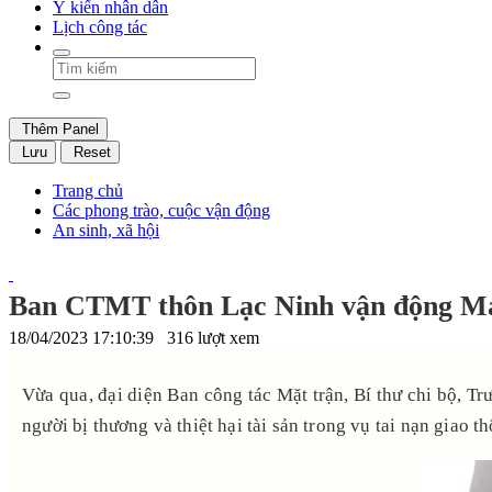
Ý kiến nhân dân
Lịch công tác
Thêm Panel
Lưu
Reset
Trang chủ
Các phong trào, cuộc vận động
An sinh, xã hội
Ban CTMT thôn Lạc Ninh vận động Mạnh 
18/04/2023 17:10:39
316 lượt xem
Vừa qua, đại diện Ban công tác Mặt trận, Bí thư chi bộ, T
người bị thương và thiệt hại tài sản trong vụ tai nạn giao